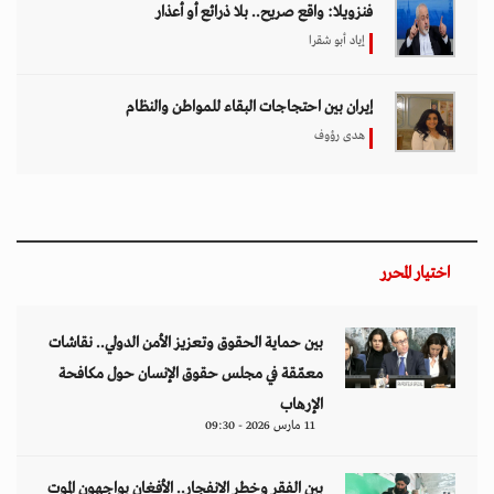
فنزويلا: واقع صريح.. بلا ذرائع أو أعذار
إياد أبو شقرا
إيران بين احتجاجات البقاء للمواطن والنظام
هدى رؤوف
اختيار المحرر
بين حماية الحقوق وتعزيز الأمن الدولي.. نقاشات
معمّقة في مجلس حقوق الإنسان حول مكافحة
الإرهاب
11 مارس 2026 - 09:30
بين الفقر وخطر الانفجار.. الأفغان يواجهون الموت