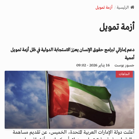
v
الرئيسية
أزمة تمويل
i
g
أزمة تمويل
a
t
i
دعم إماراتي لبرامج حقوق الإنسان يعزز الاستجابة الدولية في ظل أزمة تمويل
o
n
أممية
جسور بوست
16 يناير 2026 - 09:02
اتجاهات
أعلنت دولة الإمارات العربية المتحدة، الخميس، عن تقديم مساهمة