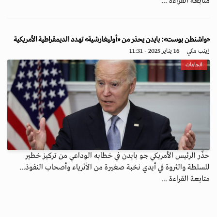
متابعة القراءة ...
«واشنطن بوست»: بايدن يحذر من «أوليغارشية» تهدد الديمقراطية الأمريكية
زينب مكي
16 يناير 2025 - 11:31
اتجاهات
حذّر الرئيس الأمريكي جو بايدن في خطابه الوداعي من تركيز خطير
للسلطة والثروة في أيدي نخبة صغيرة من الأثرياء وأصحاب النفوذ...
متابعة القراءة ...