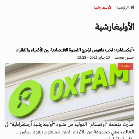
v
الرئيسية
الأوليغارشية
i
g
الأوليغارشية
a
t
i
o
«أوكسفام»: نخب دافوس تؤجج الفجوة الاقتصادية بين الأغنياء والفقراء
n
جسور بوست
20 يناير 2025 - 13:28
اقتصاد
حذّرت منظمة "أوكسفام" الدولية من نشوء "أوليغارشية أرستقراطية" في
العالم، وهي مجموعة من الأثرياء الذين يتمتعون بنفوذ سياس...