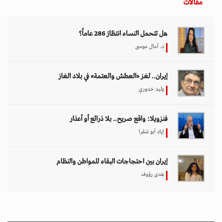
مقالات
هل تتحمل النساء انتظارَ 286 عاماً؟
د. آمال موسى
إيران.. لغز «العطش والعتمة» في بلاد الغاز
وليد خدوري
فنزويلا: واقع صريح.. بلا ذرائع أو أعذار
إياد أبو شقرا
إيران بين احتجاجات البقاء للمواطن والنظام
هدى رؤوف