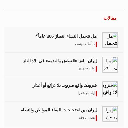
مقالات
هل تتحمل النساء انتظارَ 286 عاماً؟
د. آمال موسى
إيران.. لغز «العطش والعتمة» في بلاد الغاز
وليد خدوري
فنزويلا: واقع صريح.. بلا ذرائع أو أعذار
إياد أبو شقرا
إيران بين احتجاجات البقاء للمواطن والنظام
هدى رؤوف