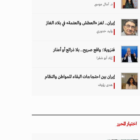
د. آمال موسى
إيران.. لغز «العطش والعتمة» في بلاد الغاز
وليد خدوري
فنزويلا: واقع صريح.. بلا ذرائع أو أعذار
إياد أبو شقرا
إيران بين احتجاجات البقاء للمواطن والنظام
هدى رؤوف
اختيار المحرر