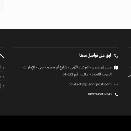
ابق على تواصل معنا
ا
مبنى إيريديوم - البرشاء الأولى - شارع أم سقيم - دبي - الإمارات
ل
العربية المتحدة - مكتب رقم 222-01
ف
contact@jusoorpost.com
إ
0097145832243