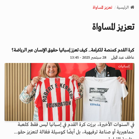
v
الرئيسية
تعزيز المساواة
i
g
تعزيز المساواة
a
t
i
o
كرة القدم كمنصة للكرامة.. كيف تعزز إسبانيا حقوق الإنسان عبر الرياضة؟
n
عاطف عبد المولى
28 سبتمبر 2025 - 13:45
إنسانيات
في السنوات الأخيرة، برزت كرة القدم في إسبانيا ليس فقط كلعبة
جماهيرية أو صناعة ترفيهية، بل أيضًا كوسيلة فعّالة لتعزيز حقو...