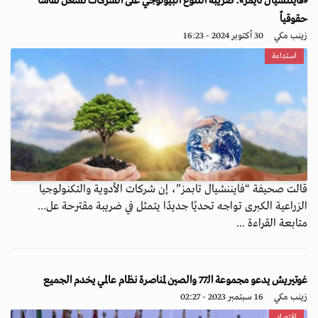
«فايننشيال تايمز»: ضريبة التنوع البيولوجي على الشركات تُشعل نقاشاً
حقوقياً
زينب مكي
30 أكتوبر 2024 - 16:23
استدامة
قالت صحيفة “فايننشيال تابمز”، إن شركات الأدوية والتكنولوجيا
الزراعية الكبرى تواجه تحديًا جديدًا يتمثل في ضريبة مقترحة عل...
متابعة القراءة ...
غوتيريش يدعو مجموعة الـ77 والصين لمناصرة نظام عالمي يخدم الجميع
زينب مكي
16 سبتمبر 2023 - 02:27
اقتصاد