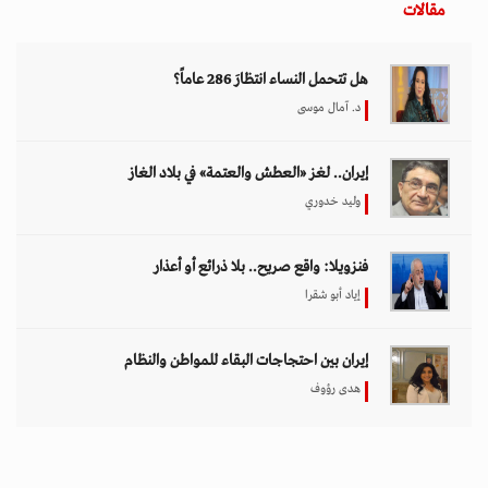
مقالات
هل تتحمل النساء انتظارَ 286 عاماً؟
د. آمال موسى
إيران.. لغز «العطش والعتمة» في بلاد الغاز
وليد خدوري
فنزويلا: واقع صريح.. بلا ذرائع أو أعذار
إياد أبو شقرا
إيران بين احتجاجات البقاء للمواطن والنظام
هدى رؤوف