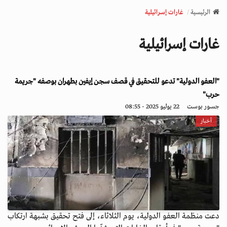
v
الرئيسية
غارات إسرائيلية
i
g
غارات إسرائيلية
a
t
i
"العفو الدولية" تدعو للتحقيق في قصف سجن إيفين بطهران بوصفه "جريمة
o
n
حرب"
جسور بوست
22 يوليو 2025 - 08:55
أخبار
دعت منظمة العفو الدولية، يوم الثلاثاء، إلى فتح تحقيق بشبهة ارتكاب