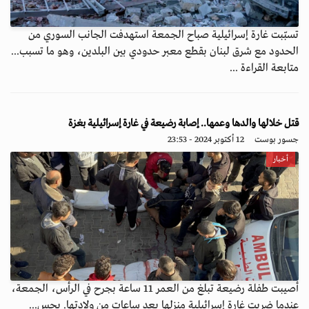
تسبّبت غارة إسرائيلية صباح الجمعة استهدفت الجانب السوري من
الحدود مع شرق لبنان بقطع معبر حدودي بين البلدين، وهو ما تسبب...
متابعة القراءة ...
قتل خلالها والدها وعمها.. إصابة رضيعة في غارة إسرائيلية بغزة
جسور بوست
12 أكتوبر 2024 - 23:53
أخبار
أصيبت طفلة رضيعة تبلغ من العمر 11 ساعة بجرح في الرأس، الجمعة،
عندما ضربت غارة إسرائيلية منزلها بعد ساعات من ولادتها. بحس...