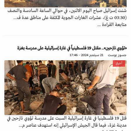
شنت إسرائيل صباح اليوم الاثنين، في حوالي الساعة السادسة والنصف
(03:30 ت غ)، عشرات الغارات الجوية المكثفة على مناطق عدة ف...
متابعة القراءة ...
«تؤوي نازحين».. مقتل 19 فلسطينياً في غارة إسرائيلية على مدرسة بغزة
جسور بوست
21 سبتمبر 2024 - 17:46
أخبار
قتل 19 فلسطينيا في غارة إسرائيلية السبت على مدرسة تؤوي نازحين في
مدينة غزة، فيما قال الجيش الإسرائيلي إنه استهدف عناصر م...