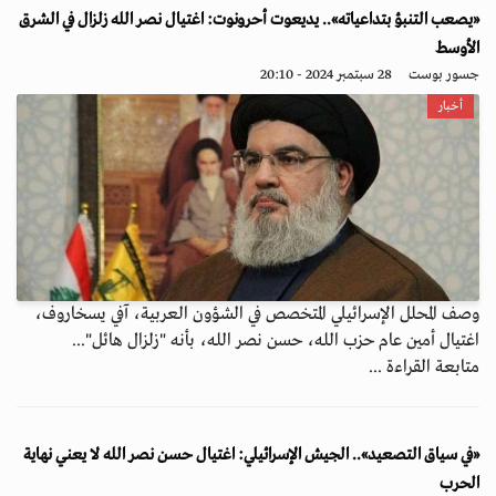
«يصعب التنبؤ بتداعياته».. يديعوت أحرونوت: اغتيال نصر الله زلزال في الشرق
الأوسط
جسور بوست
28 سبتمبر 2024 - 20:10
أخبار
وصف المحلل الإسرائيلي المتخصص في الشؤون العربية، آفي يسخاروف،
اغتيال أمين عام حزب الله، حسن نصر الله، بأنه "زلزال هائل"...
متابعة القراءة ...
«في سياق التصعيد».. الجيش الإسرائيلي: اغتيال حسن نصر الله لا يعني نهاية
الحرب