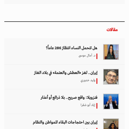
مقالات
هل تتحمل النساء انتظارَ 286 عاماً؟
د. آمال موسى
إيران.. لغز «العطش والعتمة» في بلاد الغاز
وليد خدوري
فنزويلا: واقع صريح.. بلا ذرائع أو أعذار
إياد أبو شقرا
إيران بين احتجاجات البقاء للمواطن والنظام