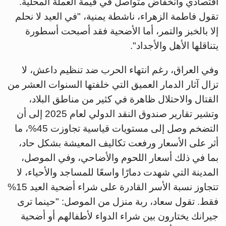
اقتصادي وانخفاض متواصل في قيمة العملة المحلية.
تقول فاطمة الزهراء، ناشطة يمنية، "في العيد لا نحلم
إلا بالخبز والتمر، أما الأضحية فقد أصبحت أسطورة
يتناقلها الأهل والأجداد".
وفي العراق، رغم انتهاء الحرب ضد تنظيم داعش، لا
تزال آثار الدمار العميق التي خلفتها السنوات العشر من
القتال والاحتلال ظاهرة في كثير من مناطق البلاد،
وتشير تقارير صندوق النقد الدولي لعام 2025 إلى أن
التضخم وصل إلى مستويات قياسية تجاوزت 45%، ما
أثر على الأسعار ورفعت تكاليف المعيشة بشكل حاد،
بما في ذلك أسعار اللحوم والأضاحي، وفي الموصل،
المدينة التي شهدت دمارًا واسعًا للمساجد والأحياء، لا
تتجاوز نسبة الأسر القادرة على شراء أضحية العيد 15%
فقط. تقول سعاد، ربة منزل من الموصل: "حينما ترى
جيرانك يختارون بين شراء الدواء لأطفالهم أو أضحية