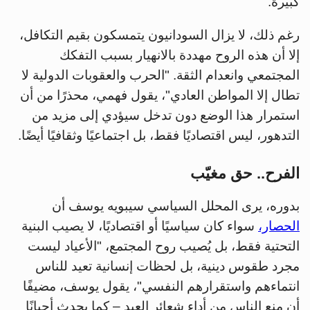
كبيرة.
رغم ذلك، لا يزال السودانيون يتمسكون بقيم التكافل،
إلا أن هذه الروح مهددة بالانهيار بسبب التفكك
المجتمعي وانعدام الثقة. "الحرب والعقوبات الدولية لا
تطال إلا المواطن العادي"، يقول فهمي، محذرًا من أن
استمرار هذا الوضع دون تدخل سيؤدي إلى مزيد من
التدهور، ليس اقتصاديًا فقط، بل اجتماعيًا وثقافيًا أيضًا.
الفرح.. حق مغيّب
بدوره، يرى المحلل السياسي سيبويه يوسف أن
الحصار،
سواء كان سياسيًا أو اقتصاديًا، لا يصيب البنية
التحتية فقط، بل يُصيب روح المجتمع، "الأعياد ليست
مجرد طقوس دينية، بل لحظات إنسانية تعيد للناس
انتماءهم واستقرارهم النفسي"، يقول يوسف، مضيفًا
أن منع الناس من أداء شعائر العيد – كما يحدث أحيانًا