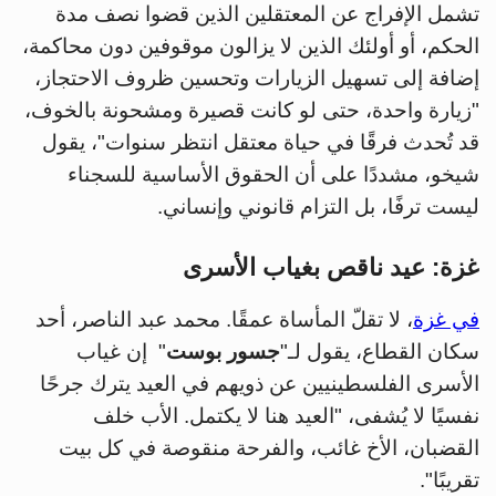
تشمل الإفراج عن المعتقلين الذين قضوا نصف مدة
الحكم، أو أولئك الذين لا يزالون موقوفين دون محاكمة،
إضافة إلى تسهيل الزيارات وتحسين ظروف الاحتجاز،
"زيارة واحدة، حتى لو كانت قصيرة ومشحونة بالخوف،
قد تُحدث فرقًا في حياة معتقل انتظر سنوات"، يقول
شيخو، مشددًا على أن الحقوق الأساسية للسجناء
ليست ترفًا، بل التزام قانوني وإنساني.
غزة: عيد ناقص بغياب الأسرى
في غزة
، لا تقلّ المأساة عمقًا. محمد عبد الناصر، أحد
سكان القطاع، يقول لـ"
جسور بوست
" إن غياب
الأسرى الفلسطينيين عن ذويهم في العيد يترك جرحًا
نفسيًا لا يُشفى، "العيد هنا لا يكتمل. الأب خلف
القضبان، الأخ غائب، والفرحة منقوصة في كل بيت
تقريبًا".