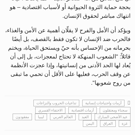
بحجة حماية الثروة الحيوانية أو لأسباب اقتصادية – هو
انتهاك مباشر لحقوق الإنسان.
ويؤكد أن الأمل والفرح لا يقلّان أهمية عن الأمن والغذاء،
فالحرب ضد الإنسان لا تكون فقط بالقصف، بل أيضًا
بحرمانه من الإحساس بأنه حيّ ويستحق الحياة، ويختم
قائلاً: "الشعوب المنهكة لا تحتاج لمعجزات، بل إلى أن
يُعاد لها الحد الأدنى من إنسانيتها، وإذا عجزت الأنظمة
عن وقف الحرب، فعليها على الأقل أن تحمي ما تبقى
من روح شعوبها".
أزمات واحتياجات إنسانية
تداعيات الحروب والنزاعات
سجناء ومعتقلون
أزمات اقتصادية
الاختفاء القسري
عيد الأضحى المبارك
العيد
العالم العربي
ليبيا
مفقودون
غزة
العراق
اليمن