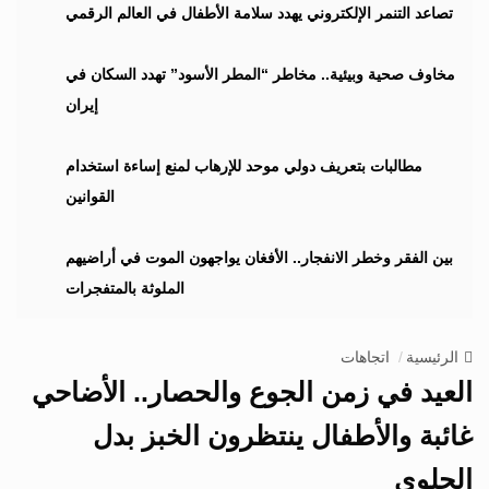
i
تصاعد التنمر الإلكتروني يهدد سلامة الأطفال في العالم الرقمي
g
a
مخاوف صحية وبيئية.. مخاطر “المطر الأسود” تهدد السكان في
t
إيران
i
o
n
مطالبات بتعريف دولي موحد للإرهاب لمنع إساءة استخدام
القوانين
بين الفقر وخطر الانفجار.. الأفغان يواجهون الموت في أراضيهم
الملوثة بالمتفجرات
الرئيسية
اتجاهات
العيد في زمن الجوع والحصار.. الأضاحي
غائبة والأطفال ينتظرون الخبز بدل
الحلوى