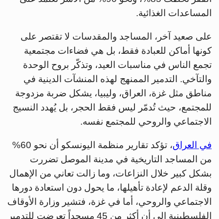
المساعدات الغذائية.
على صعيد آخر، المساجد والمقدسات لا تقتصر على
كونها أماكن للعبادة فقط، بل هي فضاءات مجتمعية
تجمع الناس في مناسبات العيد، وتذكّر بروح الوحدة
والتآخي. التدمير الممنهج لهذه المنشآت الدينية في
مناطق مثل غزة، العراق، وليبيا، يشكل ضربة مزدوجة
للمجتمع، حيث تُدمّر ليس فقط الحجر، بل يُهدد النسيج
الاجتماعي والروحي للمجتمع نفسه.
في العراق
، تؤكد تقارير منظمة اليونسكو أن نحو 60%
من المساجد التاريخية في مدينة الموصل تضررت
بشكل كبير خلال النزاعات، وما زالت تعاني من الإهمال
وقلة الدعم لإعادة تأهيلها، ما يحول دون استعادة دورها
الاجتماعي والروحي، أما في غزة، فتشير وزارة الأوقاف
الفلسطينية إلى أن أكثر من 45 مسجداً تعرضت للتدمير