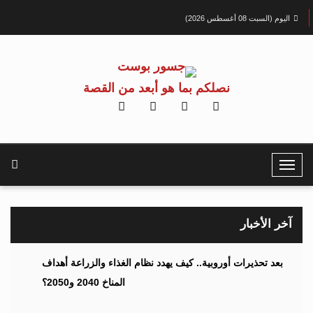
اليوم (السبت 08 أغسطس 2026)
نصلكم بما هو أبعد من القصة
T
o
g
g
آخر الأخبار
l
e
بعد تحذيرات أوروبية.. كيف يهدد نظام الغذاء والزراعة أهداف
N
المناخ 2040 و2050؟
a
v