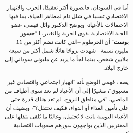
أما في السودان، فالصورة أكثر تعقيدًا، الحرب والانهيار
الاقتصادي تسببا في شلل تام لمظاهر الحياة، بما فيها
الاحتفالات بالأعياد، ويوضح الدكتور وائل فهمي، عضو
اللجنة الاقتصادية بقوى الحرية والتغيير، لـ"
جسور
بوست
" أن الخرطوم –التي كانت تضم أكثر من 11
مليون نسمة– شهدت نزوحًا هائلًا شمل أكثر من سبعة
ملايين شخص، بينما لجأ ما يزيد عن مليوني سوداني إلى
خارج البلاد.
يصف فهمي الوضع بأنه "انهيار اجتماعي واقتصادي غير
مسبوق"، مشيرًا إلى أن الأعياد لم تعد سوى أطياف من
الماضي، "في مناطق النزوح، لم تعد هناك قدرة حتى
على تأمين الغذاء أو الدواء، فكيف نحتفل؟"، ويضيف أن
الأعباء اليومية باتت لا تُحتمل، وغالبًا ما يُلقى بثقلها على
المغتربين الذين يواجهون بدورهم صعوبات اقتصادية