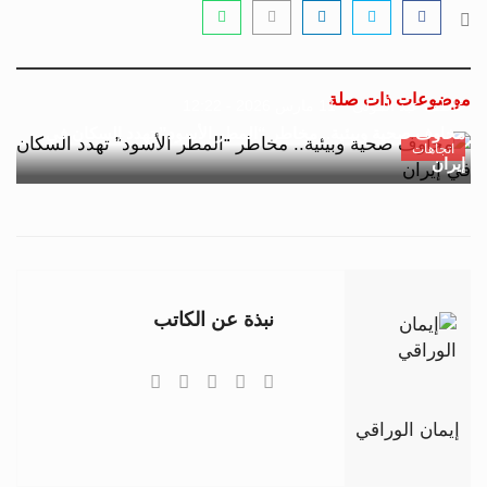
موضوعات ذات صلة
عاطف عبد المولى
11 مارس 2026 - 12:22
مخاوف صحية وبيئية.. مخاطر “المطر الأسود” تهدد السكان في
اتجاهات
إيران
نبذة عن الكاتب
إيمان الوراقي