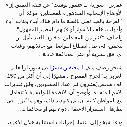
عفرين– سوريا، لـ"
جسور بوست
" عن قلقه العميق إزاء
الأوضاع الإنسانية المتدهورة للمعتقلين، مؤكدًا أن
"الفرحة بالعيد تظل ناقصة ما دام هناك أبناء وبنات، آباء
وأمهات، خلف الأسوار أو غيّبهم المصير المجهول"،
وأضاف: "كثير من المعتقلين يدخلون العيد بأمل لن
يتحقق، في ظل انقطاع التواصل مع عائلاتهم، وغياب
أي أفق للحرية أو حتى لمحاكمة عادلة".
شيخو وصف ملف
المختفين قسرًا
في سوريا والعالم
العربي بـ"الجرح المفتوح"، مشيرًا إلى أن أكثر من 150
ألف شخص يُعتبرون في عداد المفقودين، وفق تقديرات
الأمم المتحدة. وأوضح أن الأنظمة البوليسية لا تتعامل
مع المواطن كإنسان، بل كتهديد دائم، وهو ما يُبرر –في
نظرها– استمرار الاعتقال دون تهم أو محاكمات.
ودعا شيخو إلى اعتماد إجراءات استثنائية خلال الأعياد،