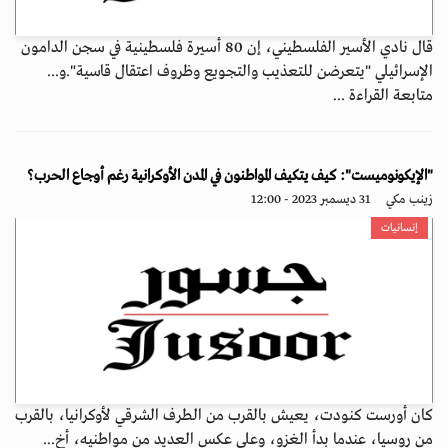
قال نادي الأسير الفلسطيني، إن 80 أسيرة فلسطينية في سجن الدامون
الإسرائيلي "يتعرضن للتعذيب والتجويع وظروف اعتقال قاسية".و...
متابعة القراءة ...
"الإيكونوميست": كيف يتكيف المواطنون في المدن الأوكرانية رغم أوجاع الحرب؟
زينب مكي
31 ديسمبر 2023 - 12:00
إنسانيات
كان أورست كنودت، يعيش بالقرب من الطرف الشرقي لأوكرانيا، بالقرب
من روسيا، عندما بدأ الغزو، وعلى عكس العديد من مواطنيه، أخ...