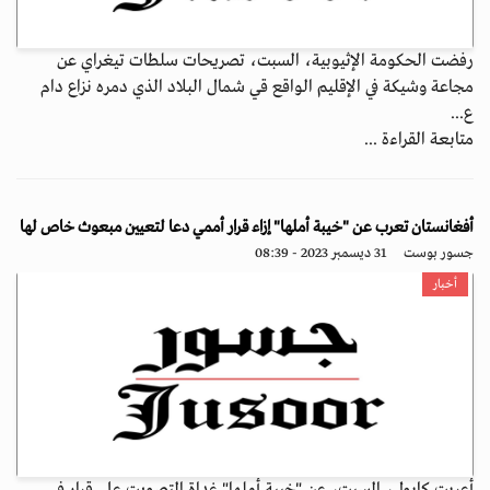
رفضت الحكومة الإثيوبية، السبت، تصريحات سلطات تيغراي عن
مجاعة وشيكة في الإقليم الواقع قي شمال البلاد الذي دمره نزاع دام
ع...
متابعة القراءة ...
أفغانستان تعرب عن "خيبة أملها" إزاء قرار أممي دعا لتعيين مبعوث خاص لها
جسور بوست
31 ديسمبر 2023 - 08:39
أخبار