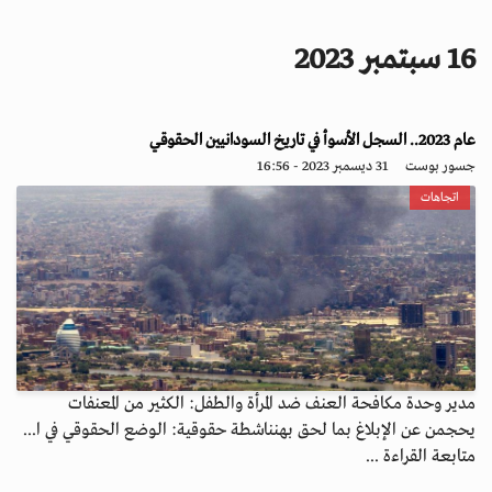
i
g
16 سبتمبر 2023
a
t
i
عام 2023.. السجل الأسوأ في تاريخ السودانيين الحقوقي
o
n
جسور بوست
31 ديسمبر 2023 - 16:56
اتجاهات
مدير وحدة مكافحة العنف ضد المرأة والطفل: الكثير من المعنفات
يحجمن عن الإبلاغ بما لحق بهنناشطة حقوقية: الوضع الحقوقي في ا...
متابعة القراءة ...