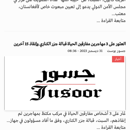
أعربت كابول، السبت، عن "خيبة أملها" غداة التصويت على قرار في
مجلس الأمن الدولي يدعو إلى تعيين مبعوث خاص لأفغانستان،
معتب...
متابعة القراءة ...
العثور على 3 مهاجرين مفارقين الحياة قبالة جزر الكناري وإنقاذ 15 آخرين
جسور بوست
31 ديسمبر 2023 - 08:36
أخبار
عُثر على 3 أشخاص مفارقين الحياة في مركب مكتظ بمهاجرين تم
إنقاذهم، السبت، قبالة جزر الكناري، وفق ما أفاد مسؤولون في جهاز...
متابعة القراءة ...