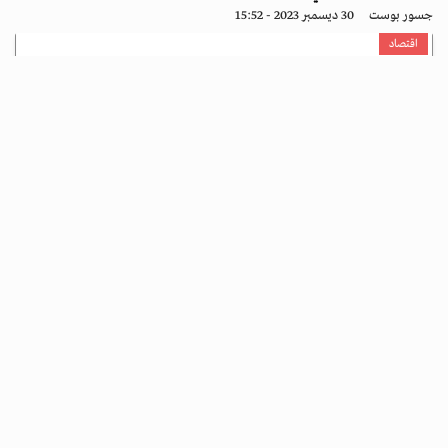
جسور بوست
30 ديسمبر 2023 - 15:52
اقتصاد
ألغيت رحلات قطارات "يوروستار"، السبت، في لندن بسبب فيضانات في
سكك حديد في جنوب إنجلترا عرقلت سفر آلاف الركاب في نهاية أس...
متابعة القراءة ...
ألمانيا تحذّر من ظاهرة ناتجة عن تغير المناخ
جسور بوست
30 ديسمبر 2023 - 15:43
استدامة