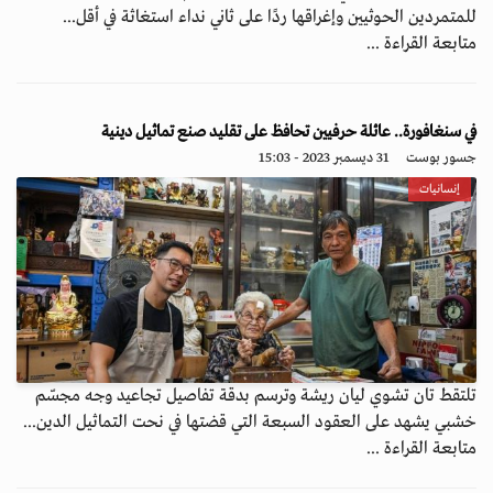
للمتمردين الحوثيين وإغراقها ردًا على ثاني نداء استغاثة في أقل...
متابعة القراءة ...
في سنغافورة.. عائلة حرفيين تحافظ على تقليد صنع تماثيل دينية
جسور بوست
31 ديسمبر 2023 - 15:03
إنسانيات
تلتقط تان تشوي ليان ريشة وترسم بدقة تفاصيل تجاعيد وجه مجسّم
خشبي يشهد على العقود السبعة التي قضتها في نحت التماثيل الدين...
متابعة القراءة ...