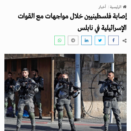
v
الرئيسية
أخبار
i
إصابة فلسطينيين خلال مواجهات مع القوات
g
a
الإسرائيلية في نابلس
t
i
o
n