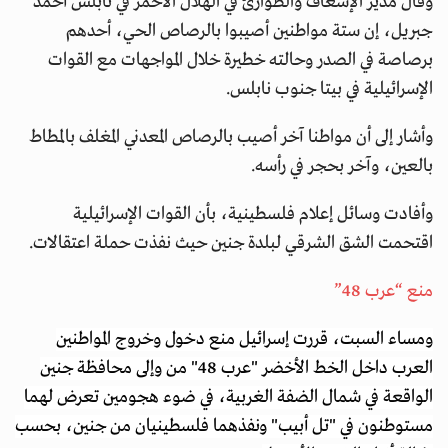
وقال مدير الإسعاف والطوارئ في الهلال الأحمر في نابلس أحمد
جبريل، إن ستة مواطنين أصيبوا بالرصاص الحي، أحدهم
برصاصة في الصدر وحالته خطيرة خلال المواجهات مع القوات
الإسرائيلية في بيتا جنوب نابلس.
وأشار إلى أن مواطنا آخر أصيب بالرصاص المعدني المغلف بالمطاط
بالعين، وآخر بحجر في رأسه.
وأفادت وسائل إعلام فلسطينية، بأن القوات الإسرائيلية
اقتحمت الشق الشرقي لبلدة جنين حيث نفذت حملة اعتقالات.
منع “عرب 48”
ومساء السبت، قررت إسرائيل منع دخول وخروج المواطنين
العرب داخل الخط الأخضر "عرب 48" من وإلى محافظة جنين
الواقعة في شمال الضفة الغربية، في ضوء هجومين تعرض لهما
مستوطنون في "تل أبيب" ونفذهما فلسطينيان من جنين، بحسب