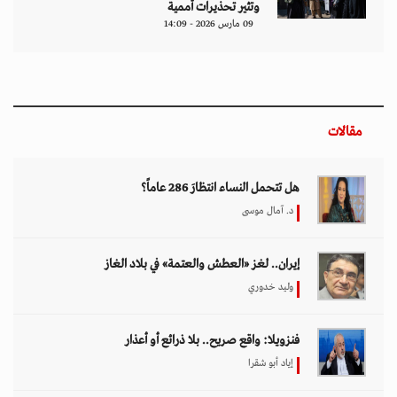
وتثير تحذيرات أممية
09 مارس 2026 - 14:09
مقالات
هل تتحمل النساء انتظارَ 286 عاماً؟
د. آمال موسى
إيران.. لغز «العطش والعتمة» في بلاد الغاز
وليد خدوري
فنزويلا: واقع صريح.. بلا ذرائع أو أعذار
إياد أبو شقرا