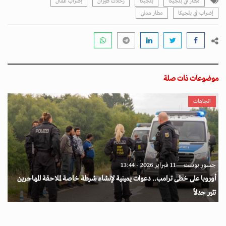
مطار في بلجيكا
بلجيكا
رحلات طيران
إضراب عمال
إضراب في بلجيكا
مطار مدني
موضوعات ذات صلة
اتجاهات
جسور بوست
11 فبراير 2026 - 13:44
أوروبا على خطى ترامب.. دعوات يمينية لإنشاء شرطة خاصة لملاحقة المهاجرين
تثير جدلاً