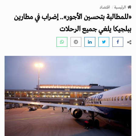
v
الرئيسية
اقتصاد
i
«للمطالبة بتحسين الأجور».. إضراب في مطارين
g
a
ببلجيكا يلغي جميع الرحلات
t
i
o
n