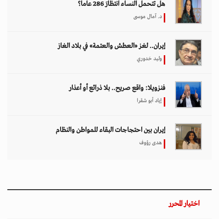
هل تتحمل النساء انتظارَ 286 عاماً؟
د. آمال موسى
إيران.. لغز «العطش والعتمة» في بلاد الغاز
وليد خدوري
فنزويلا: واقع صريح.. بلا ذرائع أو أعذار
إياد أبو شقرا
إيران بين احتجاجات البقاء للمواطن والنظام
هدى رؤوف
اختيار المحرر