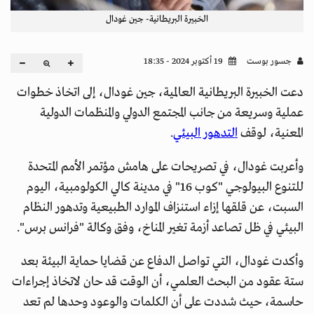
الخبيرة البريطانية- جين غودال
جسور بوست
19 أكتوبر 2024 - 18:35
دعت الخبيرة البريطانية العالمية، جين غودال، إلى اتخاذ خطوات
عملية وسريعة من جانب المجتمع الدولي والمنظمات الدولية
المعنية، لوقف
التدهور البيئي
.
وأعربت غودال، في تصريحات على هامش مؤتمر الأمم المتحدة
للتنوع البيولوجي "كوب 16" في مدينة كالي الكولومبية، اليوم
السبت، عن قلقها إزاء استنزاف الموارد الطبيعية وتدهور النظام
البيئي في ظل تصاعد أزمة تغير المناخ، وفق وكالة "فرانس برس".
وأكدت غودال، التي تواصل الدفاع عن قضايا حماية البيئة بعد
ستة عقود من البحث العلمي، أن الوقت قد حان لاتخاذ إجراءات
حاسمة، حيث شددت على أن الكلمات والوعود وحدها لم تعد