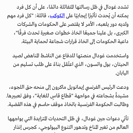
تشدد غودال في ظل رسالتها المتفائلة دائمًا، على أن كل فرد
يمكنه أن يُحدث تأثيرًا إيجابيًا على
الكوكب
، قائلة: "كل فرد مهم
ولديه دور يلعبه، الأمر لا يقتصر على الحكومات والشركات
الكبرى، بل علينا جميعًا اتخاذ خطوات صغيرة تحدث فرقًا"،
داعية الحكومات إلى اتخاذ قرارات شجاعة لحماية البيئة.
واستخدمت غودال منصتها للدفاع عن الناشط المناهض لصيد
الحيتان، بول واتسون، الذي اعتُقل بناءً على طلب تسليم من
اليابان.
ودعت الرئيس الفرنسي إيمانويل ماكرون إلى منحه حق اللجوء،
مشيدةً بشجاعته في مواجهة "قطاع قاسٍ للغاية"، وفق تعبيرها.
وطالبت الحكومة الفرنسية باتخاذ موقف حاسم في هذه القضية.
تأتي دعوات جين غودال، في ظل التحديات المتزايدة التي يواجهها
العالم من تغير المناخ وتدهور التنوع البيولوجي، كجرس إنذار