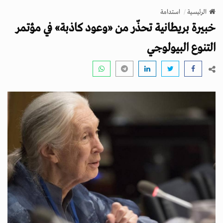
v
الرئيسية
استدامة
i
خبيرة بريطانية تحذّر من «وعود كاذبة» في مؤتمر
g
a
التنوع البيولوجي
t
i
o
n