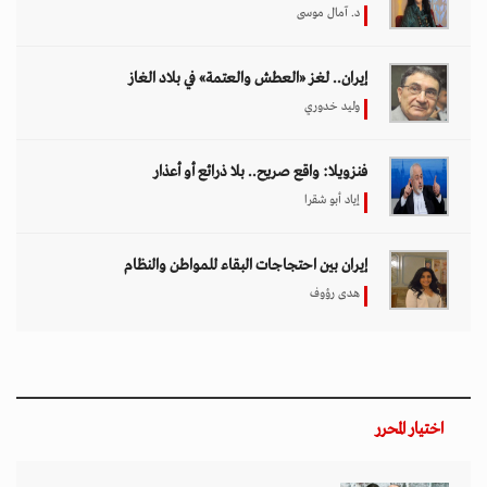
د. آمال موسى
إيران.. لغز «العطش والعتمة» في بلاد الغاز
وليد خدوري
فنزويلا: واقع صريح.. بلا ذرائع أو أعذار
إياد أبو شقرا
إيران بين احتجاجات البقاء للمواطن والنظام
هدى رؤوف
اختيار المحرر