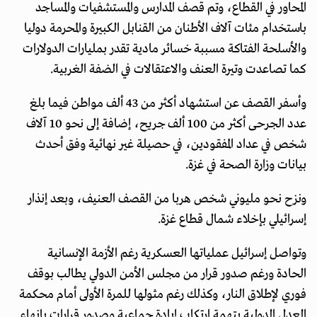
المحاور في القطاع، وتم قصف المدارس والمستشفيات والمساجد
باستخدام مئات آلاف الأطنان من القنابل الكبيرة والمحرمة دوليا
والأسلحة الفتاكة مسببة خسائر مادية تقدر بمليارات الدولارات
كما تصاعدت وتيرة العنف والاعتقالات في الضفة الغربية.
وأسفر القصف عن استشهاد أكثر من 43 ألف مواطن فيما بلغ
عدد الجرحى أكثر من 100 ألف جريح، إضافة إلى نحو 10 آلاف
شخص في عداد المفقودين، في حصيلة غير نهائية وفق أحدث
بيانات وزارة الصحة في غزة.
ونزح نحو مليوني شخص هربا من القصف العنيف، وبعد إنذار
إسرائيلي بإخلاء شمال قطاع غزة.
وتواصل إسرائيل عملياتها العسكرية رغم الأزمة الإنسانية
الحادة ورغم صدور قرار من مجلس الأمن الدولي يطالب بوقف
فوري لإطلاق النار، وكذلك رغم مثولها للمرة الأولى أمام محكمة
العدل الدولية بتهمة ارتكاب إبادة جماعية وصدور قرارات بإنهاء