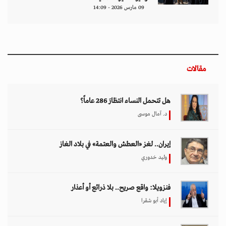
09 مارس 2026 - 14:09
مقالات
هل تتحمل النساء انتظارَ 286 عاماً؟
د. آمال موسى
إيران.. لغز «العطش والعتمة» في بلاد الغاز
وليد خدوري
فنزويلا: واقع صريح.. بلا ذرائع أو أعذار
إياد أبو شقرا