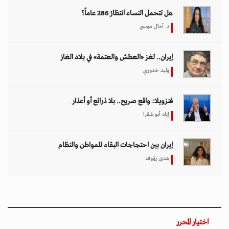
هل تتحمل النساء انتظارَ 286 عاماً؟
د. آمال موسى
إيران.. لغز «العطش والعتمة» في بلاد الغاز
وليد خدوري
فنزويلا: واقع صريح.. بلا ذرائع أو أعذار
إياد أبو شقرا
إيران بين احتجاجات البقاء للمواطن والنظام
هدى رؤوف
اختيار المحرر