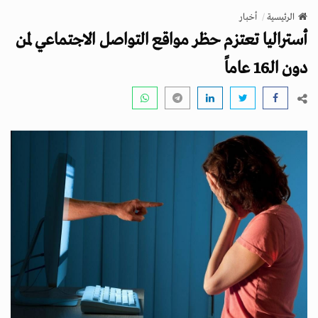
v
الرئيسية
أخبار
i
أستراليا تعتزم حظر مواقع التواصل الاجتماعي لمن
g
a
دون الـ16 عاماً
t
i
o
n