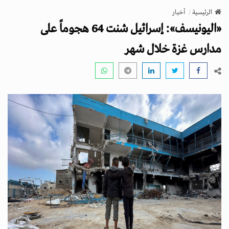
v
الرئيسية
أخبار
i
«اليونيسف»: إسرائيل شنت 64 هجوماً على
g
a
مدارس غزة خلال شهر
t
i
o
n