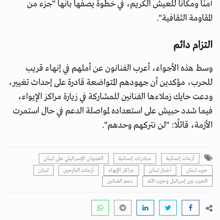
آمنًا ومكانًا للعيش الكريم، في خطوة يصفها بأنها "جزء من
المقاومة الثقافية".
التزام دائم
وسط هذه الأجواء، أعرب الفنانون عن أملهم في إنهاء قريب
للحرب، مؤكدين أن جهودهم المتواضعة قادرة على إحداث تغيير،
ودعت حايك زملاءها الفنانين للمشاركة في زيارة مراكز الإيواء،
فيما شدد حبيش على استعداده لمواصلة الدعم في حال استمرت
الأزمة، قائلًا: "لن نتركهم وحدهم".
أزمات إنسانية
مبادرات إنسانية
العدوان الإسرائيلي على لبنان
حرب لبنان
أخبار لبنان
مراكز الإيواء
أزمات النازحين
لبنان
الحرب بين إسرائيل وحزب الله
دعم الفنانين