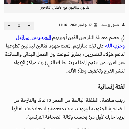
فنانون لبنانيون مع الأطفال النازحين
جسور بوست
17 نوفمبر 2024 - 11:16
في خضم معاناة النازحين الذين أجبرتهم
الحرب بين إسرائيل
وحزب الله
على ترك منازلهم، لمعت جهود فنانين لبنانيين تطوعوا
لدعم هؤلاء المتضررين، بطرق تنوعت بين العمل الميداني والمساندة
عبر الفن، من بينهم الممثلة ريتا حايك التي زارت مراكز الإيواء
لنشر الفرح وتخفيف وطأة الألم.
لفتة إنسانية
زينب سلامة، الطفلة البالغة من العمر 12 عامًا والنازحة من
الضاحية الجنوبية لبيروت، بدت مفعمة بالسعادة عند لقائها
بريتا حايك لأول مرة بحسب وكالة الصحافة الفرنسية.