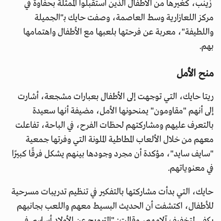
زينب، كغيرها من الأطفال الذين استقبلوا الممثلة بحفاوة في
مركز اللعازارية وسط العاصمة، وصفت حايك بـ"الجميلة
واللطيفة"، معربة عن فرحتها بلعبها مع الأطفال واهتمامها
بهم.
منح الأمل
ريتا حايك، التي توجهت إلى الأطفال بعبارات مشجعة، أشارت
إلى أنهم "مقاومون" يمنحونها الأمل، مضيفة أنها سعيدة
بالتعرف عليهم ومشاركتهم لحظات الفرح، في الباحة، تفاعلت
معهم من خلال الألعاب المطاطية الملونة التي وفرتها جمعية
"سايف سايد"، مؤكدة أن مجرد وجودها بينهم يشكل فرقًا كبيرًا
في معنوياتهم.
حايك، التي بدأت مشاركتها بالتفكير في تنظيم تدريبات مسرحية
للأطفال، اكتشفت أن الحديث البسيط معهم واللعب بجانبهم
يكفي لتخفيف آلامهم، وقالت: "الترويح عن الأولاد أساسي في