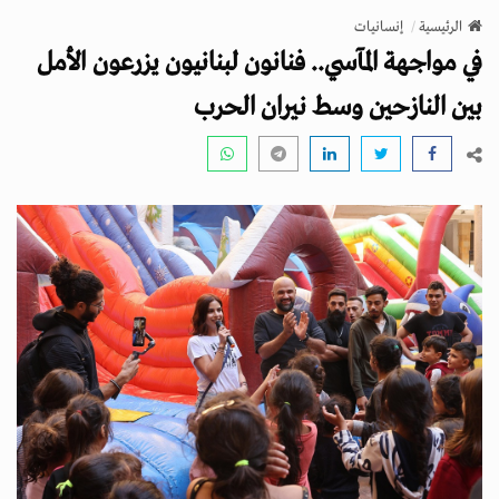
v
الرئيسية
إنسانيات
i
في مواجهة المآسي.. فنانون لبنانيون يزرعون الأمل
g
a
بين النازحين وسط نيران الحرب
t
i
o
n