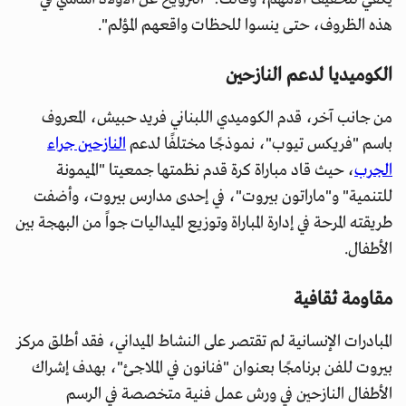
هذه الظروف، حتى ينسوا للحظات واقعهم المؤلم".
الكوميديا لدعم النازحين
من جانب آخر، قدم الكوميدي اللبناني فريد حبيش، المعروف
باسم "فريكس تيوب"، نموذجًا مختلفًا لدعم
النازحين جراء
الجرب
، حيث قاد مباراة كرة قدم نظمتها جمعيتا "الميمونة
للتنمية" و"ماراتون بيروت"، في إحدى مدارس بيروت، وأضفت
طريقته المرحة في إدارة المباراة وتوزيع الميداليات جواً من البهجة بين
الأطفال.
مقاومة ثقافية
المبادرات الإنسانية لم تقتصر على النشاط الميداني، فقد أطلق مركز
بيروت للفن برنامجًا بعنوان "فنانون في الملاجئ"، بهدف إشراك
الأطفال النازحين في ورش عمل فنية متخصصة في الرسم