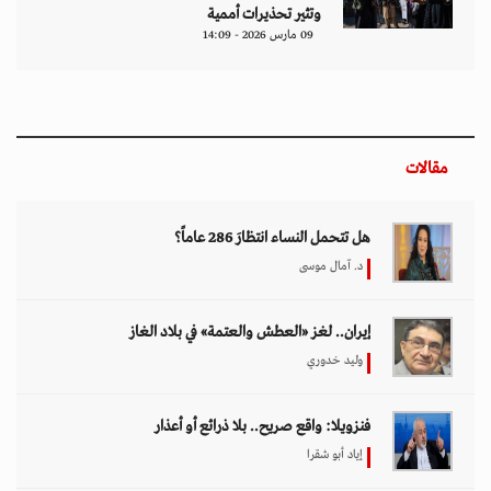
وتثير تحذيرات أممية
09 مارس 2026 - 14:09
مقالات
هل تتحمل النساء انتظارَ 286 عاماً؟
د. آمال موسى
إيران.. لغز «العطش والعتمة» في بلاد الغاز
وليد خدوري
فنزويلا: واقع صريح.. بلا ذرائع أو أعذار
إياد أبو شقرا