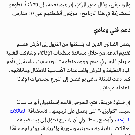
والموسيقى، وقال مدير المركز، إبراهيم نعمة، إن 70 فنانًا تطوعوا
للمشاركة في هذا البرنامج، موزعين أنشطتهم على 10 مدارس.
دعم فني ومادي
بعض الفنانين الذين لم يتمكنوا من النزول إلى الأرض فضلوا
تقديم الدعم من خلال مساندة منظمات الإغاثة، وشاركت المغنية
ميريام فارس في دعم جهود منظمة "اليونيسف"، داعية إلى تأمين
المياه النظيفة والفرش والمساعدات الأساسية للأطفال وعائلاتهم،
كما دعت الممثلة ماغي بو غصن إلى التبرع لجمعيات الإغاثة
العاملة ميدانيًا.
في خطوة فريدة، فتح المسرحي قاسم إسطنبولي أبواب صالة
سينما "كوليزيه" التي يعمل على ترميمها، لاستضافة
العائلات
النازحة
، وأوضح إسطنبولي أن المسرح تحوّل إلى بيت ضيافة
لعائلات لبنانية وفلسطينية وسورية وإفريقية، يوفر لهم سقفًا