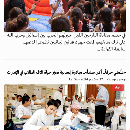
في خضم معاناة النازحين الذين أجبرتهم الحرب بين إسرائيل وحزب الله
على ترك منازلهم، لمعت جهود فنانين لبنانيين تطوعوا لدعم...
متابعة القراءة ...
«علّمني حرفاً.. أكن سنداً».. مبادرة إنسانية تغيّر حياة آلاف الطلاب في الإمارات
جسور بوست
17 سبتمبر 2024 - 18:03
أخبار