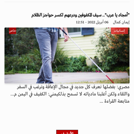
"أمجاد يا عرب".. سيف المكفوفين ودرعهم لكسر حواجز الظلام
إيمان كمال
06 أبريل 2022 - 12:51
إنسانيات
خاص
مصري: بفضلها نعرف كل جديد في مجال الإعاقة ونرغب في السفر
واللقاء ولكن أغلبنا مادياته لا تسمح بذلكيمني: الكفيف في اليمن م...
متابعة القراءة ...