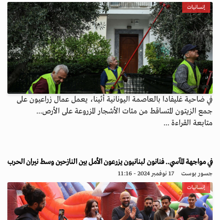
إنسانيات
في ضاحية غليفادا بالعاصمة اليونانية أثينا، يعمل عمال زراعيون على
جمع الزيتون المتساقط من مئات الأشجار المزروعة على الأرص...
متابعة القراءة ...
في مواجهة المآسي.. فنانون لبنانيون يزرعون الأمل بين النازحين وسط نيران الحرب
جسور بوست
17 نوفمبر 2024 - 11:16
إنسانيات