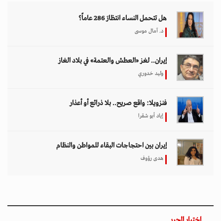
هل تتحمل النساء انتظارَ 286 عاماً؟
د. آمال موسى
إيران.. لغز «العطش والعتمة» في بلاد الغاز
وليد خدوري
فنزويلا: واقع صريح.. بلا ذرائع أو أعذار
إياد أبو شقرا
إيران بين احتجاجات البقاء للمواطن والنظام
هدى رؤوف
اختيار المحرر