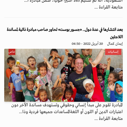
السعودية، أنه تم تسليم 163 أسيرًا حوثيًا، ضمن مبادرة ا...
متابعة القراءة ...
بعد انتشارها في عدة دول.. «جسور بوست» تحاور صاحب مبادرة ذاتية لمساندة
اللاجئين
إيمان كمال
20 أبريل 2022 - 04:50
إنسانيات
خاص
المبادرة تقوم على مبدأ إنساني وحقوقي وتستهدف مساندة الآخر دون
اعتبارات الدين أو اللون أو اللغةالمساعدات جميعها فردية وذا...
متابعة القراءة ...