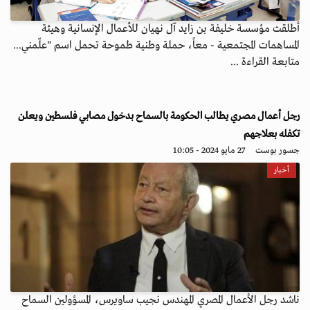
أطلقت مؤسسة خليفة بن زايد آل نهيان للأعمال الإنسانية وهيئة
المساهمات المجتمعية - معاً، حملة وطنية طموحة تحمل اسم "علّمني...
متابعة القراءة ...
رجل أعمال مصري يطالب الحكومة بالسماح بدخول مصابي فلسطين ويعلن
تكفله بعلاجهم
جسور بوست
27 مايو 2024 - 10:05
أخبار
ناشد رجل الأعمال المصري المهندس نجيب ساويرس، المسؤولين السماح