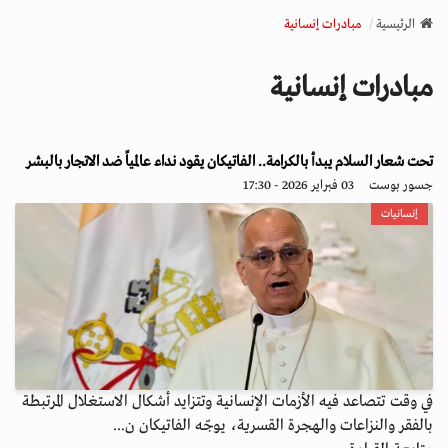
v
الرئيسية
مبادرات إنسانية
i
g
مبادرات إنسانية
a
t
i
o
تحت شعار السلام يبدأ بالكرامة.. الفاتيكان يقود نداء عالمياً ضد الاتجار بالبشر
n
جسور بوست
03 فبراير 2026 - 17:30
إنسانيات
في وقت تتصاعد فيه الأزمات الإنسانية وتتزايد أشكال الاستغلال المرتبطة
بالفقر والنزاعات والهجرة القسرية، يوجّه الفاتيكان ن...