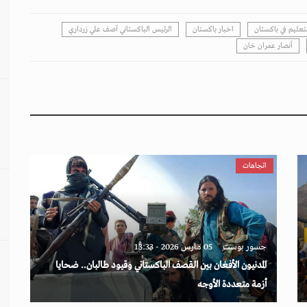
تعليم في باكستان
اخبار باكستان
الرئيس الباكستاني آصف علي زرداري
أنصار عمران خان
اتجاهات
جسور بوست
05 مارس 2026 - 13:33
المدنيون الأفغان بين القصف الباكستاني وقيود طالبان.. ضحايا
أزمة متعددة الأوجه