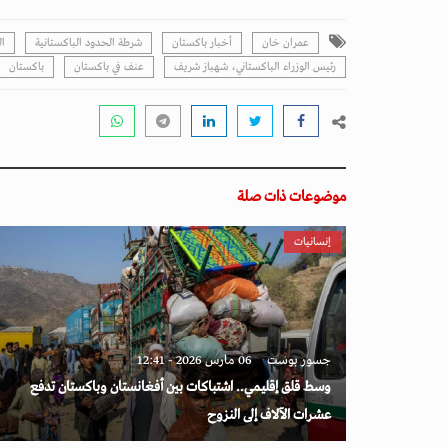
عمران خان
أخبار باكستان
شرطة الحدود الباكستانية
ال
رئيس الوزراء الباكستاني، شهباز شريف
عنف في باكستان
باكستان
موضوعات ذات صلة
إنسانيات
جسور بوست
06 مارس 2026 - 12:41
وسط قلق إقليمي.. اشتباكات بين أفغانستان وباكستان تدفع
عشرات الآلاف إلى النزوح