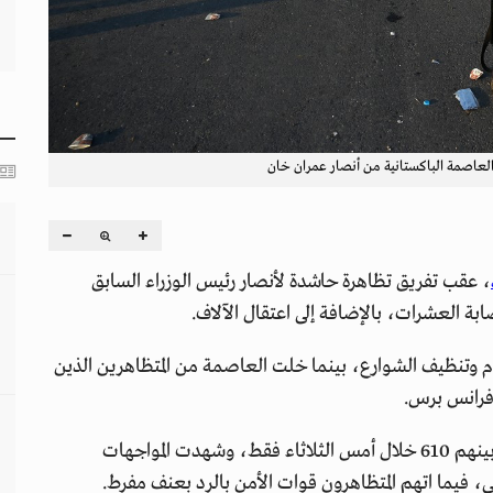
لعاصمة الباكستانية من أنصار عمران خان
، عقب تفريق تظاهرة حاشدة لأنصار رئيس الوزراء السابق
طام وتنظيف الشوارع، بينما خلت العاصمة من المتظاهرين الذين
فرانس برس.
وأكدت الشرطة اعتقال 954 شخصًا خلال التظاهرات، بينهم 610 خلال أمس الثلاثاء فقط، وشهدت المواجهات
ي، فيما اتهم المتظاهرون قوات الأمن بالرد بعنف مفرط.