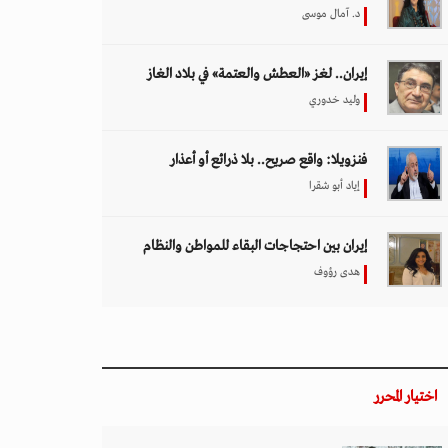
د. آمال موسى
إيران.. لغز «العطش والعتمة» في بلاد الغاز
وليد خدوري
فنزويلا: واقع صريح.. بلا ذرائع أو أعذار
إياد أبو شقرا
إيران بين احتجاجات البقاء للمواطن والنظام
هدى رؤوف
اختيار المحرر