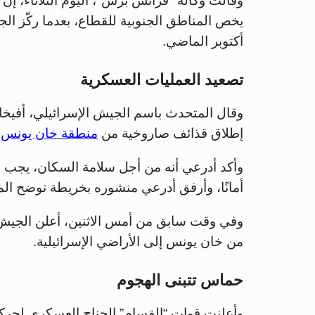
وقالت وكالة "فرانس برس"، اليوم الثلاثاء، إن
يخص المناطق الجنوبية للقطاع، بعدما ركّز ال
أكتوبر الماضي.
تصعيد العمليات العسكرية
وقال المتحدث باسم الجيش الإسرائيلي، أفيخا
إطلاق قذائف صاروخية من
منطقة خان يونس
ت
وأكد أدرعي أنه من أجل سلامة السكان، يجب علي
أمانًا، وأرفق أدرعي منشوره بخريطة توضح ال
وفي وقت سابق من أمس الاثنين، أعلن الجيش ال
من خان يونس إلى الأراضي الإسرائيلية.
حماس تتبنى الهجوم
وأعلنت قوات “القسام” الجناح العسكري لحر