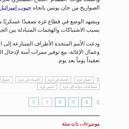
الصواريخ من خان يونس باتجاه
جنوب إسرائيل
ويشهد الوضع في قطاع غزة تصعيدًا عسكريًا مت
بسبب الاشتباكات والهجمات المتبادلة بين الج
ودعت الأمم المتحدة الأطراف المتنازعة إلى الا
وعمال الإغاثة، مع توفير ممرات آمنة لإدخال ا
تعقيداً يوماً بعد يوم.
حصار غزة
الحياة في غزة
الشتاء في غزة
حقوق ا
مساعدات دولية إلى غزة
تدمير غزة
جسور بوست
06 فبراير 2026 - 11:32
موضوعات ذات صلة