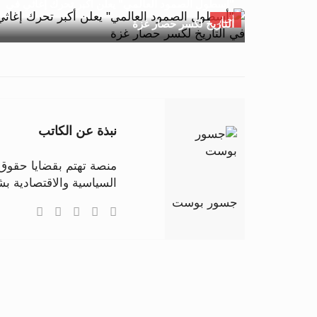
"أسطول الصمود العالمي" يعلن أكبر تحرك إغاثي في
أخبار
التاريخ لكسر حصار غزة
نبذة عن الكاتب
منصة تهتم بقضايا حقوق ا
السياسية والاقتصادية 
جسور بوست