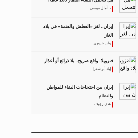
د. آمال موسى
إيران.. لغز «العطش والعتمة» في بلاد
الغاز
وليد خدوري
فنزويلا: واقع صريح.. بلا ذرائع أو أعذار
إياد أبو شقرا
إيران بين احتجاجات البقاء للمواطن
والنظام
هدى رؤوف