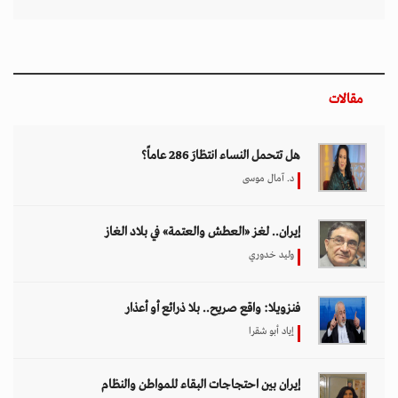
مقالات
هل تتحمل النساء انتظارَ 286 عاماً؟
د. آمال موسى
إيران.. لغز «العطش والعتمة» في بلاد الغاز
وليد خدوري
فنزويلا: واقع صريح.. بلا ذرائع أو أعذار
إياد أبو شقرا
إيران بين احتجاجات البقاء للمواطن والنظام