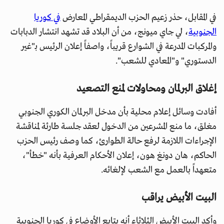
في المقابل، حذر زعيم الحزب الديمقراطي المعارض
في كوريا
الجنوبية
، لي جاي ميونج، من أن البلاد قد تشهد انتشار الدبابات
والمركبات المدرعة في الشوارع قريباً، واصفاً إعلان الرئيس بـ"غير
الدستوري" و"المعادي للشعب".
إغلاق البرلمان ومحاولات لمنع التصعيد
أفادت وسائل إعلام محلية بأن مدخل البرلمان الكوري الجنوبي
مغلق، ما منع المشرعين من الدخول لعقد جلسة طارئة لمناقشة
الإجراءات اللازمة لرفع حالة الطوارئ، كما وصف رئيس الحزب
الحاكم، هان دونغ هون، إعلان الأحكام العرفية بأنه "خطأ"،
متعهداً بالعمل مع الشعب لإلغائه.
البيت الأبيض يراقب
وأكد البيت الأبيض الثلاثاء أنه يتابع الأوضاع في كوريا الجنوبية