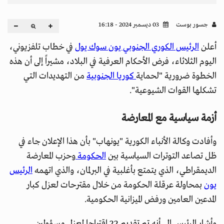
جسور بوست
03 ديسمبر 2024 - 16:18
أعلن
الرئيس الكوري الجنوبي يون سوك يول
في خطاب تلفزيوني،
اليوم الثلاثاء، فرض الأحكام العرفية في البلاد، مشيراً إلى أن هذه
الخطوة ضرورية "لحماية
كوريا الجنوبية
من التهديدات التي
تشكلها القوات الشيوعية".
أزمة سياسية مع المعارضة
وأفادت وكالة الأنباء الكورية "يونهاب" بأن هذا الإعلان جاء في
ظل تصاعد التوترات السياسية بين
الحكومة
وحزب المعارضة
الديمقراطي، الذي يتمتع بأغلبية في البرلمان، والذي اتهمه
الرئيس
يون
بمحاولة عرقلة الحكومة من خلال مقترحات لعزل كبار
المدعين العامين ورفض الميزانية الحكومية.
وأشار الرئيس إلى أنه تم تقديم 22 اقتراحا لعزل مسؤولين