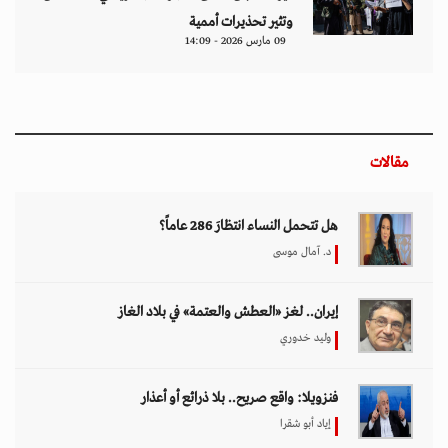
وتثير تحذيرات أممية
09 مارس 2026 - 14:09
مقالات
هل تتحمل النساء انتظارَ 286 عاماً؟
د. آمال موسى
إيران.. لغز «العطش والعتمة» في بلاد الغاز
وليد خدوري
فنزويلا: واقع صريح.. بلا ذرائع أو أعذار
إياد أبو شقرا