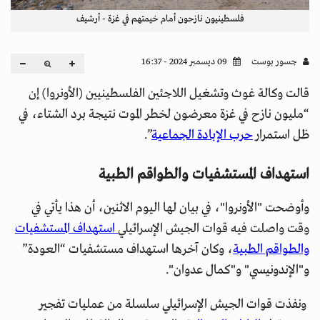
فلسطينيون نازحون أمام خيمتهم في غزة - أرشيف
جسور بوست
09 ديسمبر 2024 - 16:37
قالت وكالة غوث وتشغيل اللاجئين الفلسطينيين (الأونروا) إن
“مليون نازح في غزة معرضون لخطر الموت نتيجة برد الشتاء، في
ظل استمرار
حرب الإبادة الجماعية
”.
استهداف المستشفيات والطواقم الطبية
وأوضحت "الأونروا"، في بيان لها اليوم الاثنين، أن هذا يأتي في
وقت واصلت فيه قوات الجيش الإسرائيلي
استهداف المستشفيات
والطواقم الطبية
، وكان آخرها استهداف مستشفيات “العودة”
و"الإندونيسي" و"كمال عدوان".
ونفذت قوات الجيش الإسرائيلي سلسلة من عمليات تفجير