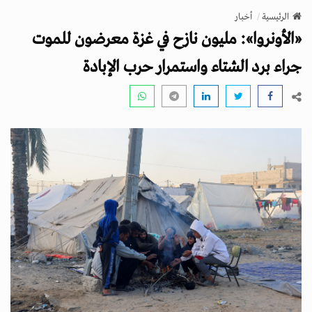
v
الرئيسية
أخبار
i
«الأونروا»: مليون نازح في غزة معرضون للموت
g
a
جراء برد الشتاء واستمرار حرب الإبادة
t
i
o
n