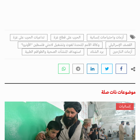
أزمات واحتياجات إنسانية
الحرب على قطاع غزة
تداعيات الحرب على غزة
القصف الإسرائيلي
وكالة الأمم المتحدة لغوث وتشغيل لاجئي فلسطين "الأونروا"
أزمات النازحين
برد الشتاء
استهداف المنشأت الصحية والطواقم الطبية
موضوعات ذات صلة
إنسانيات