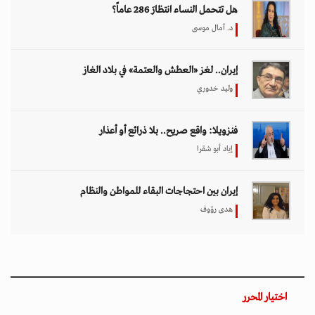
هل تتحمل النساء انتظارَ 286 عاماً؟
د. آمال موسى
إيران.. لغز «العطش والعتمة» في بلاد الغاز
وليد خدوري
فنزويلا: واقع صريح.. بلا ذرائع أو أعذار
إياد أبو شقرا
إيران بين احتجاجات البقاء للمواطن والنظام
هدى رؤوف
اختيار المحرر