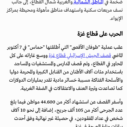
ضخمة في
المناطق الشمالية
والغربية شمال القطاع، إلى جانب
نسف مربعات سكنية واستهداف مناطق مأهولة ومحيطة بمراكز
الإيواء.
الحرب على قطاع غزة
عقب عملية "طوفان الأقصى" التي أطلقتها "حماس" في 7 أكتوبر
الماضي
قصف الجيش الإسرائيلي قطاع غزة
ووسع غاراته على كل
المحاور في القطاع، وتم قصف المدارس والمستشفيات والمساجد
باستخدام مئات آلاف الأطنان من القنابل الكبيرة والمحرمة دوليا
والأسلحة الفتاكة مسببة خسائر مادية تقدر بمليارات الدولارات
كما تصاعدت وتيرة العنف والاعتقالات في الضفة الغربية.
وأسفر القصف عن استشهاد أكثر من 44.600 مواطن فيما بلغ
عدد الجرحى أكثر من 105 ألف جريح، إضافة إلى نحو 10 آلاف
شخص في عداد المفقودين، في حصيلة غير نهائية وفق أحدث
بيانات وزارة الصحة في غزة.