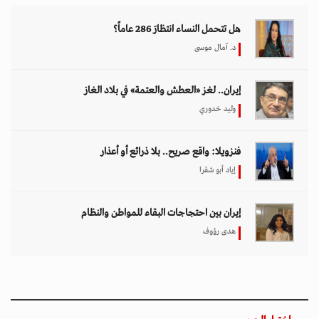
هل تتحمل النساء انتظارَ 286 عاماً؟
د. آمال موسى
إيران.. لغز «العطش والعتمة» في بلاد الغاز
وليد خدوري
فنزويلا: واقع صريح.. بلا ذرائع أو أعذار
إياد أبو شقرا
إيران بين احتجاجات البقاء للمواطن والنظام
هدى رؤوف