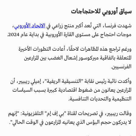
سياق أوروبي للاحتجاجات
شهدت فرنسا، التي تُعد أكبر منتج زراعي في
الاتحاد الأوروبي
،
موجات احتجاج على مستوى القارة الأوروبية في بداية عام 2024.
ورغم تراجع هذه المظاهرات لاحقًا، أعادت التطورات الأخيرة
المتعلقة باتفاقية ميركوسور إشعال الغضب بين المزارعين
الفرنسيين.
وأكدت نائبة رئيس نقابة "التنسيقية الريفية"، إميلي ريبيير، أن
المزارعين يعانون من ضغوط اقتصادية كبيرة بسبب السياسات
التنظيمية والتحديات التنافسية.
وقالت ريبيير، في تصريحات لقناة "بي إف إم" التلفزيونية: "إنهم
لا يدركون حجم البؤس الذي يعانيه المزارعون في الوقت الحالي".