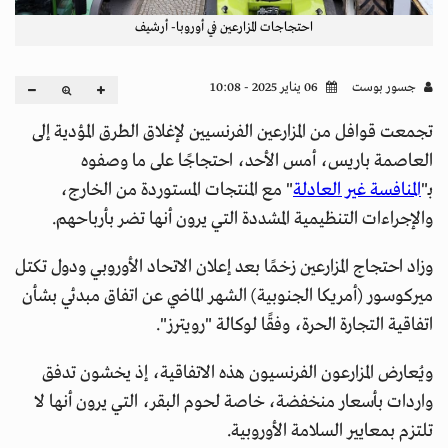
احتجاجات المزارعين في أوروبا- أرشيف
جسور بوست
06 يناير 2025 - 10:08
تجمعت قوافل من المزارعين الفرنسيين لإغلاق الطرق المؤدية إلى
العاصمة باريس، أمس الأحد، احتجاجًا على ما وصفوه
بـ"
المنافسة غير العادلة
" مع المنتجات المستوردة من الخارج،
والإجراءات التنظيمية المشددة التي يرون أنها تضر بأرباحهم.
وزاد احتجاج المزارعين زخمًا بعد إعلان الاتحاد الأوروبي ودول تكتل
ميركوسور (أمريكا الجنوبية) الشهر الماضي عن اتفاق مبدئي بشأن
اتفاقية التجارة الحرة، وفقًا لوكالة "رويترز".
ويُعارض المزارعون الفرنسيون هذه الاتفاقية، إذ يخشون تدفق
واردات بأسعار منخفضة، خاصة لحوم البقر، التي يرون أنها لا
تلتزم بمعايير السلامة الأوروبية.