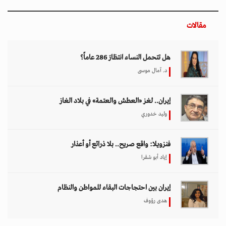
مقالات
هل تتحمل النساء انتظارَ 286 عاماً؟
د. آمال موسى
إيران.. لغز «العطش والعتمة» في بلاد الغاز
وليد خدوري
فنزويلا: واقع صريح.. بلا ذرائع أو أعذار
إياد أبو شقرا
إيران بين احتجاجات البقاء للمواطن والنظام
هدى رؤوف