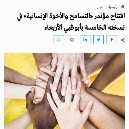
v
الرئيسية
أخبار
i
افتتاح مؤتمر «التسامح والأخوة الإنسانية» في
g
a
نسخته الخامسة بأبوظبي الأربعاء
t
i
o
n