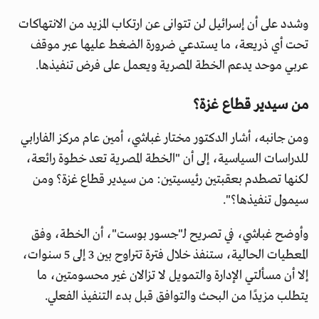
وشدد على أن إسرائيل لن تتوانى عن ارتكاب المزيد من الانتهاكات
تحت أي ذريعة، ما يستدعي ضرورة الضغط عليها عبر موقف
عربي موحد يدعم الخطة المصرية ويعمل على فرض تنفيذها.
من سيدير قطاع غزة؟
ومن جانبه، أشار الدكتور مختار غباشي، أمين عام مركز الفارابي
للدراسات السياسية، إلى أن "الخطة المصرية تعد خطوة رائعة،
لكنها تصطدم بعقبتين رئيسيتين: من سيدير قطاع غزة؟ ومن
سيمول تنفيذها؟".
وأوضح غباشي، في تصريح لـ"جسور بوست"، أن الخطة، وفق
المعطيات الحالية، ستنفذ خلال فترة تتراوح بين 3 إلى 5 سنوات،
إلا أن مسألتي الإدارة والتمويل لا تزالان غير محسومتين، ما
يتطلب مزيدًا من البحث والتوافق قبل بدء التنفيذ الفعلي.