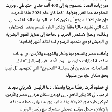
مع زيادة العدد المسموح به إلى 400 ألف جندي احتياطي، وبررت
الحكومة هذا القرار بقولها: "كما كان عام 2024 عامًا للحرب،
فإن عام 2025 يتوقع أن يكون كذلك، الجبهات المختلفة، حتى
تلك التي تشهد حاليًا وقفًا لإطلاق النار، تتسم بعدم الاستقرار،
ولذلك، ونظرًا لاستمرار الحرب والحاجة إلى تعزيز القوى البشرية
في الجيش نوصي بتمديد المرسوم لمدة ثلاثة أشهر إضافية".
وأدانت مصر والسعودية وقطر والكويت والأردن، في بيانات
منفصلة لوزارات خارجيتها يوم الأحد، قرار إسرائيل تعليق
المساعدات، معتبرين أن سياسة "التجويع" التي تنتهجها تل أبيب
بحق سكان غزة غير مقبولة.
في خطوة أثارت رفضًا عربيًا واسعًا، دعا الرئيس الأمريكي دونالد
ترامب، في 25 يناير الماضي، إلى تهجير سكان غزة إلى مصر والأردن،
ثم كرر طرحه في 27 و30 و31 يناير، وفي 4 فبراير، صعّد موقفه
بالإعلان، خلال مؤتمر صحفي مشترك مع رئيس الوزراء