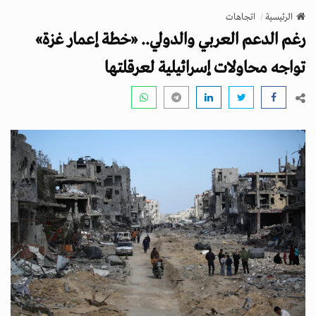
v
الرئيسية
اتجاهات
i
رغم الدعم العربي والدولي.. «خطة إعمار غزة»
g
a
تواجه محاولات إسرائيلية لعرقلتها
t
i
o
n