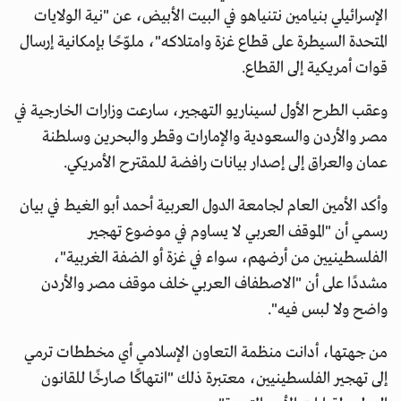
الإسرائيلي بنيامين نتنياهو في البيت الأبيض، عن "نية الولايات
المتحدة السيطرة على قطاع غزة وامتلاكه"، ملوّحًا بإمكانية إرسال
قوات أمريكية إلى القطاع.
وعقب الطرح الأول لسيناريو التهجير، سارعت وزارات الخارجية في
مصر والأردن والسعودية والإمارات وقطر والبحرين وسلطنة
عمان والعراق إلى إصدار بيانات رافضة للمقترح الأمريكي.
وأكد الأمين العام لجامعة الدول العربية أحمد أبو الغيط في بيان
رسمي أن "الموقف العربي لا يساوم في موضوع تهجير
الفلسطينيين من أرضهم، سواء في غزة أو الضفة الغربية"،
مشددًا على أن "الاصطفاف العربي خلف موقف مصر والأردن
واضح ولا لبس فيه".
من جهتها، أدانت منظمة التعاون الإسلامي أي مخططات ترمي
إلى تهجير الفلسطينيين، معتبرة ذلك "انتهاكًا صارخًا للقانون