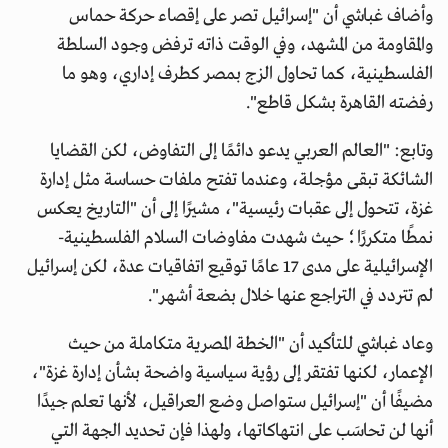
وأضاف غباشي أن "إسرائيل تصر على إقصاء حركة حماس
والمقاومة من المشهد، وفي الوقت ذاته ترفض وجود السلطة
الفلسطينية، كما تحاول الزج بمصر كطرف إداري، وهو ما
رفضته القاهرة بشكل قاطع".
وتابع: "العالم العربي يدعو دائمًا إلى التفاوض، لكن القضايا
الشائكة تبقى مؤجلة، وعندما تفتح ملفات حساسة مثل إدارة
غزة، تتحول إلى عقبات رئيسية"، مشيرًا إلى أن "التاريخ يعكس
نمطًا متكررًا؛ حيث شهدت مفاوضات السلام الفلسطينية-
الإسرائيلية على مدى 17 عامًا توقيع اتفاقيات عدة، لكن إسرائيل
لم تتردد في التراجع عنها خلال بضعة أشهر".
وعاد غباشي للتأكيد أن "الخطة المصرية متكاملة من حيث
الإعمار، لكنها تفتقر إلى رؤية سياسية واضحة بشأن إدارة غزة"،
مضيفًا أن "إسرائيل ستواصل وضع العراقيل، لأنها تعلم جيدًا
أنها لن تحاسَب على انتهاكاتها، ولهذا فإن تحديد الجهة التي