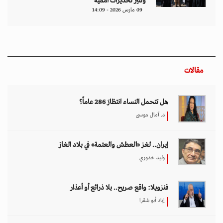
وتثير تحذيرات أممية
09 مارس 2026 - 14:09
مقالات
هل تتحمل النساء انتظارَ 286 عاماً؟
د. آمال موسى
إيران.. لغز «العطش والعتمة» في بلاد الغاز
وليد خدوري
فنزويلا: واقع صريح.. بلا ذرائع أو أعذار
إياد أبو شقرا