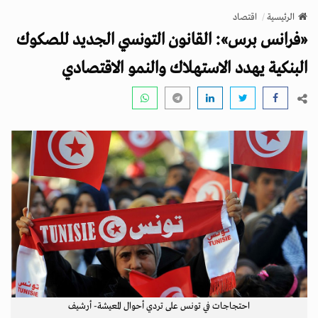
v
الرئيسية
اقتصاد
i
«فرانس برس»: القانون التونسي الجديد للصكوك
g
a
البنكية يهدد الاستهلاك والنمو الاقتصادي
t
i
o
n
احتجاجات في تونس على تردي أحوال المعيشة- أرشيف