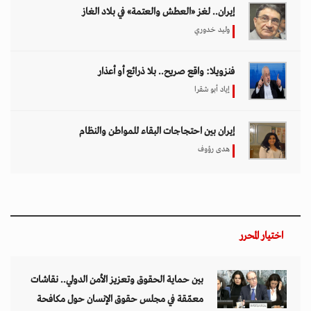
إيران.. لغز «العطش والعتمة» في بلاد الغاز
وليد خدوري
فنزويلا: واقع صريح.. بلا ذرائع أو أعذار
إياد أبو شقرا
إيران بين احتجاجات البقاء للمواطن والنظام
هدى رؤوف
اختيار المحرر
بين حماية الحقوق وتعزيز الأمن الدولي.. نقاشات
معمّقة في مجلس حقوق الإنسان حول مكافحة