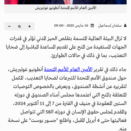
الأمين العام للأمم المتحدة أنطونيو غوتيريش
سلمان إسماعيل
16 مارس 2025 - 09:00
لا تزال البيئة العالمية المتسمة بتقلص الحيز المدني تؤثر في قدرات
الجهات المستفيدة من المنح على تقديم المساعدة المباشرة إلى ضحايا
التعذيب، بما في ذلك في حالات الطوارئ.
جاء ذلك في تقرير
الأمين العام للأمم المتحدة
أنطونيو غوتيريش،
حول صندوق الأمم المتحدة للتبرعات لضحايا التعذيب، المكمل
لتقريره عن أنشطة الصندوق، ويعرض بالخصوص التوصيات
المتعلقة بالمنح التي اعتمدها مجلس أمناء الصندوق في دورته
الستين المعقودة في جنيف في الفترة من 7 إلى 11 أكتوبر 2024،
والمقدم لمجلس حقوق الإنسان في دورته الـ58 التي تتواصل
فعاليتها حتى 4 أبريل المقبل، واطلع "جسور بوست" على نسخة
منه.