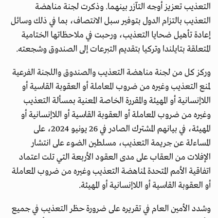
التعذيب تعزيز أوجه التآزر بينهما. وذكرت لجنة مناهضة
التعذيب بالتزام الدول بتوفير سبل الانتصاف، بما في ذلك وسائل
إعادة تأهيل ضحايا التعذيب، ورحبت في ملاحظاتها الختامية
المتعلقة بتايلندا وتركيا بتقديم التبرعات إلى الصندوق وشجعته.
وركز كل من لجنة مناهضة التعذيب والصندوق واللجنة الفرعية
لمنع التعذيب وغيره من ضروب المعاملة أو العقوبة القاسية أو
اللاإنسانية أو المهيئة والمقررة الخاصة المعنية بمسألة التعذيب
وغيره من ضروب المعاملة أو العقوبة القاسية أو اللاإنسانية أو
المهيئة، في بيانهم المشترك الصادر في 26 يونيو 2024، على
المساءلة عن جريمة التعذيب، مسلطين الضوء على انتشار
الإفلات من العقاب على مدى العقود الأربعة التي تلت اعتماد
اتفاقية الأمم المتحدة لمناهضة التعذيب وغيره من ضروب المعاملة
أو العقوبة القاسية أو اللاإنسانية أو المهيئة.
وشدد الأمين العام في تقريره على ضرورة حظر التعذيب في جميع