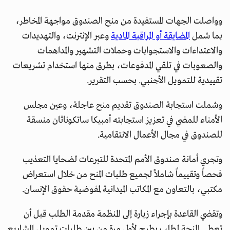
وواصلت الجهات المستفيدة من منح الصندوق مواجهة المخاطر،
بما شمل
المضايقة أو المراقبة المادية
وعبر الإنترنت، والتهديدات
والاعتداءات والاستجوابات وحملات التشهير والمداهمات
والصعوبات في تلقي المدفوعات، بطرق منها استخدام تشريعات
تقييدية للتمويل الأجنبي. بحسب التقرير.
وشملت استجابة الصندوق تقديم منح عاجلة، وعين مجلس
الأمناء للمضي في تعزيز استجابته أمبيكا ساتكوناثان منسقة
للصندوق في مجال الأعمال الانتقامية.
وتجري أمانة صندوق الأمم المتحدة للتبرعات لضحايا التعذيب
فحصاً وتقييماً شاملاً لجميع طلبات المنح من خلال استعراض
مكتبي، بالتعاون مع المكاتب الميدانية لمفوضية حقوق الإنسان.
وتقضي القاعدة بإجراء زيارة إلى المنظمة مقدمة الطلب قبل أن
تعطى المنحة لطلب يطرح لأول مرة من بين طلبات تمويل المشاريع