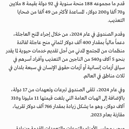
قدم ما مجموعه 188 منحة سنوية في 92 دولة بقيمة 8 ملايين
و70 ألفا و200 دولار، المساعدة لأكثر من 49 ألفا من ضحايا
التعذيب.
وقدم الصندوق في عام 2024، من خلال إجراء المنح العاجلة،
دعماً مالياً بمقدار 400 ألف دولار لثماني منح عاجلة لفائدة
منظمات من المجتمع المدني من أجل تقديم خدمات حيوية لما يقدر
بنحو 5 آلاف و540 من الناجين من التعذيب وأفراد أسرهم في
سياق أزمات إنسانية أو أزمات حقوق الإنسان في سبعة بلدان في
ثلاث مناطق في العالم.
وفي عام 2024، تلقى الصندوق تبرعات وتعهدات من 17 دولة،
بالإضافة إلى الهبات العامة التي بلغت قيمتها 11 مليونا و310
آلاف دولار، وهو ما يشكل زيادة بمقدار 766 ألف دولار تقريبا،
مقارنة بعام 2023.
ورحب مجلس الأمناء بالتبرعات والتعهدات المقدمة وبزيادة