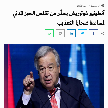
v
الرئيسية
اتجاهات
i
أنطونيو غوتيريش يحذّر من تقلص الحيز المدني
g
a
لمساندة ضحايا التعذيب
t
i
o
n