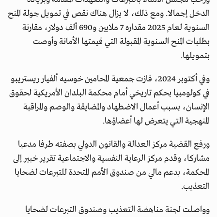
الدخل إجمالا. ومع ذلك، لا يزال هناك نقص في تمويل جولة المنح
السنوية لعام 2025 مقداره 7 ملايين و690 ألف دولار، مقارنة
بطلبات المنح السنوية المقبولة التي قيمتها الأمانة وأوصت
بتمويلها.
وفي أكتوبر 2024، فازت جمعية المحامين خوسيه ألفيار ريستريبو
في كولومبيا بحكم تاريخي أمام محكمة البلدان الأمريكية لحقوق
الإنسان، بسبب أعمال الاضطهاد والمضايقة والوصم والمراقبة
المنهجية التي يتعرض لها أعضاؤها.
ورفع القضية مركز العدالة والقانون الدولي بصفته طرفا مدعيا
مشاركا، وقدم مركز الرعاية النفسية والاجتماعية تقرير خبير إلى
المحكمة، بدعم مالي من صندوق الأمم المتحدة للتبرعات لضحايا
التعذيب.
وواصلت لجنة مناهضة التعذيب وصندوق التبرعات لضحايا