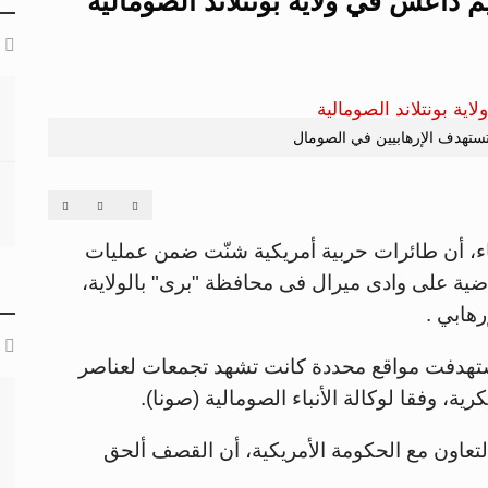
داعش في ولاية بونتلاند الصومالية
تستهدف الإرهابيين في الصومال
بعاء، أن طائرات حربية أمريكية شنّت ضمن عمليات
اضية على وادى ميرال فى محافظة "برى" بالولاية،
هابي .
ت استهدفت مواقع محددة كانت تشهد تجمعات لعناصر
، وفقا لوكالة الأنباء الصومالية (صونا).
التعاون مع الحكومة الأمريكية، أن القصف ألحق