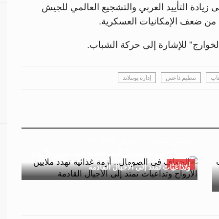
لى زيادة التأييد العربي والتشجيع العالمي للجيش
 من ضعف الإمكانيات العسكرية.
لخوارج" للإشارة إلى حركة الشباب.
هاب
تنظيم داعش
إدارة بونتلاند
جسور بوست
03 مارس 2026 - 14:22
الجفاف في الصومال.. أزمة غذائية تهدد ملايين الأرواح
استدامة
وتداعيات تمتد إلى الأجيال القادمة