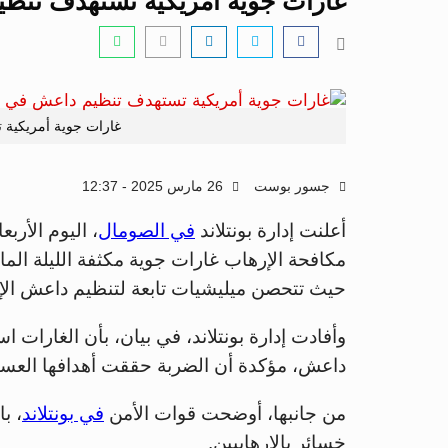
غارات جوية أمريكية تستهدف تنظيم 
غارات جوية أمريكية 
جسور بوست
26 مارس 2025 - 12:37
أعلنت إدارة بونتلاند
في الصومال
، اليوم الأر
مكافحة الإرهاب غارات جوية مكثفة الليلة الم
حيث تتحصن ميليشيات تابعة لتنظيم داعش الإر
وأفادت إدارة بونتلاند، في بيان، بأن الغارا
داعش، مؤكدة أن الضربة حققت أهدافها العسكرية
من جانبها، أوضحت قوات الأمن
في بونتلاند
، ب
خسائر بالإرهابيين.