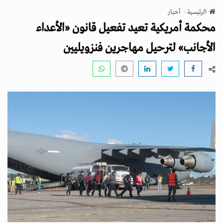
v
الرئيسية
أخبار
i
محكمة أمريكية تعيد تفعيل قانون «الأعداء
g
a
الأجانب» لترحيل مهاجرين فنزويليين
t
i
o
n