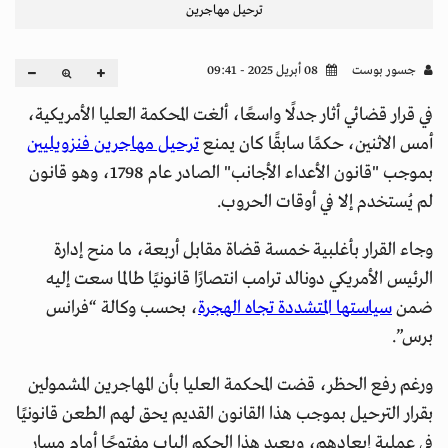
ترحيل مهاجرين
جسور بوست
08 أبريل 2025 - 09:41
في قرار قضائي أثار جدلًا واسعًا، ألغت المحكمة العليا الأمريكية،
أمس الاثنين، حكمًا سابقًا كان يمنع
ترحيل مهاجرين فنزويليين
بموجب "قانون الأعداء الأجانب" الصادر عام 1798، وهو قانون
لم يُستخدم إلا في أوقات الحروب.
وجاء القرار بأغلبية خمسة قضاة مقابل أربعة، ما منح إدارة
الرئيس الأمريكي دونالد ترامب انتصارًا قانونيًا طالما سعت إليه
ضمن
سياستها المتشددة تجاه الهجرة
، بحسب وكالة “فرانس
برس”.
ورغم رفع الحظر، قضت المحكمة العليا بأن المهاجرين المشمولين
بقرار الترحيل بموجب هذا القانون القديم يحق لهم الطعن قانونيًا
في عملية إبعادهم، ويعيد هذا الحكم الباب مفتوحًا أمام مسار