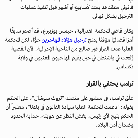
قانوني معقد قد يمتد لأسابيع أو أشهر قبل تنفيذ عمليات
الترحيل بشكل نهائي.
وكان قاضي المحكمة الفدرالية، جيمس بوزبيرغ، قد أصدر سابقًا
أمرًا قضائيًا مؤقتًا يمنع
ترحيل هؤلاء المهاجرين
جوًّا، لكن المحكمة
العليا عدت القرار غير صالح من الناحية الإجرائية، لأن القضية
رُفعت في واشنطن في حين يقيم المهاجرون المعنيون في ولاية
تكساس.
ترامب يحتفي بالقرار
علّق ترامب، في منشور على منصته "تروث سوشال"، على الحكم
بقوله: "دعمت المحكمة العليا سيادة القانون في بلدنا"، معتبراً أن
الحكم يتيح لأي رئيس، بغض النظر عن هويته، حماية الحدود
وضمان أمن البلاد.