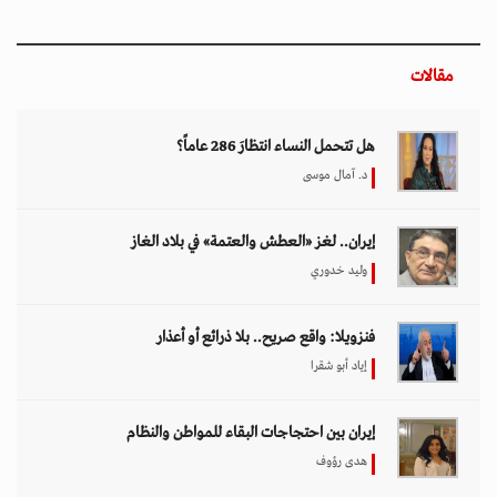
مقالات
هل تتحمل النساء انتظارَ 286 عاماً؟
د. آمال موسى
إيران.. لغز «العطش والعتمة» في بلاد الغاز
وليد خدوري
فنزويلا: واقع صريح.. بلا ذرائع أو أعذار
إياد أبو شقرا
إيران بين احتجاجات البقاء للمواطن والنظام
هدى رؤوف