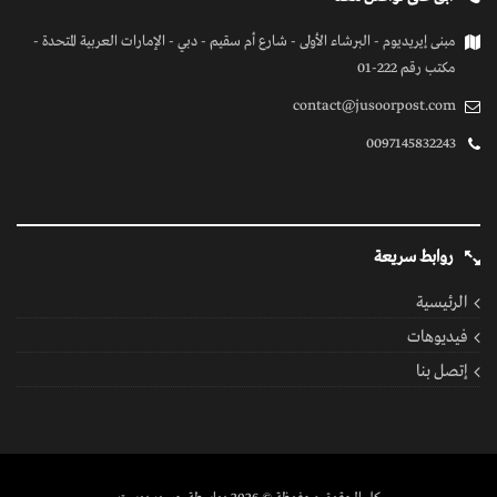
مبنى إيريديوم - البرشاء الأولى - شارع أم سقيم - دبي - الإمارات العربية المتحدة -
مكتب رقم 222-01
contact@jusoorpost.com
0097145832243
روابط سريعة
الرئيسية
فيديوهات
إتصل بنا