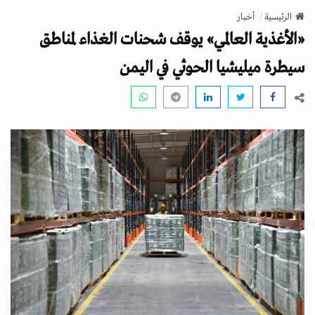
v
الرئيسية
أخبار
i
«الأغذية العالمي» يوقف شحنات الغذاء لمناطق
g
a
سيطرة ميليشيا الحوثي في اليمن
t
i
o
n