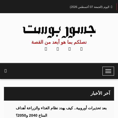
اليوم (الجمعة 07 أغسطس 2026)
نصلكم بما هو أبعد من القصة
T
o
g
g
آخر الأخبار
l
e
بعد تحذيرات أوروبية.. كيف يهدد نظام الغذاء والزراعة أهداف
N
المناخ 2040 و2050؟
a