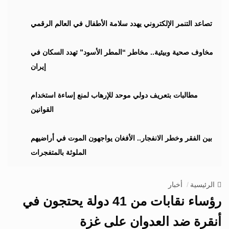
v
i
تصاعد التنمر الإلكتروني يهدد سلامة الأطفال في العالم الرقمي
g
a
مخاوف صحية وبيئية.. مخاطر “المطر الأسود” تهدد السكان في
t
إيران
i
o
n
مطالبات بتعريف دولي موحد للإرهاب لمنع إساءة استخدام
القوانين
بين الفقر وخطر الانفجار.. الأفغان يواجهون الموت في أراضيهم
الملوثة بالمتفجرات
الرئيسية
أخبار
رؤساء نقابات من 41 دولة يحتجون في
أنقرة ضد العدوان على غزة