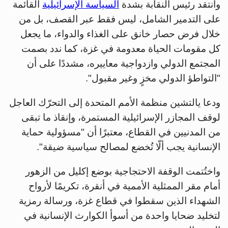
وانتقد رئيس النقابة بشدة
السياسة الإسرائيلية
القائمة
على التدمير الشامل، ليس فقط عبر القصف، بل من
خلال فرض حصار خانق على الغذاء والدواء، ما يجعل
كل مقومات الحياة معدومة في غزة، كما ندد بصمت
المجتمع الدولي وازدواجية معاييره، مشددًا على أن
"التواطؤ الدولي مخزٍ وغير مقبول".
ودعا يالتشين منظمة الأمم المتحدة إلى التحرّك العاجل
لوقف المجازر الإسرائيلية المستمرة، وإنقاذ ما تبقى
من المدنيين في القطاع، معتبرًا أن "مسؤولية حماية
الإنسانية يجب ألّا تُخضع لمصالح سياسية ضيقة".
واختُتمت الوقفة الاحتجاجية بوضع إكليل من الزهور
أمام مقر الممثلية الأممية في أنقرة، تكريمًا لأرواح
الشهداء الذين سقطوا في قطاع غزة، ورسالة رمزية
لتخليد ضحايا واحدة من أسوأ الكوارث الإنسانية في