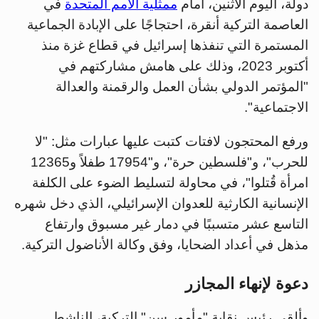
دولة، اليوم الاثنين، أمام
ممثلية الأمم المتحدة
في
العاصمة التركية أنقرة، احتجاجًا على الإبادة الجماعية
المستمرة التي تنفذها إسرائيل في قطاع غزة منذ
أكتوبر 2023، وذلك على هامش مشاركتهم في
"المؤتمر الدولي بشأن العمل والرقمنة والعدالة
الاجتماعية".
ورفع المحتجون لافتات كتبت عليها عبارات مثل: "لا
للحرب"، و"فلسطين حرة"، و"17954 طفلاً و12365
امرأة قُتلوا"، في محاولة لتسليط الضوء على الكلفة
الإنسانية الكارثية للعدوان الإسرائيلي، الذي دخل شهره
التاسع عشر متسببًا في دمار غير مسبوق وارتفاع
مذهل في أعداد الضحايا، وفق وكالة الأناضول التركية.
دعوة لإنهاء المجازر
وألقى رئيس نقابة "مأمور سن" التركية، الناشط