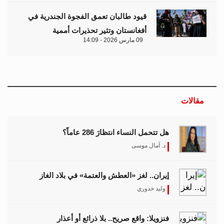
قيود طالبان تعمق الفجوة الجندرية في
أفغانستان وتثير تحذيرات أممية
09 مارس 2026 - 14:09
مقالات
هل تتحمل النساء انتظارَ 286 عاماً؟
د. آمال موسى
إيران.. لغز «العطش والعتمة» في بلاد الغاز
وليد خدوري
فنزويلا: واقع صريح.. بلا ذرائع أو أعذار