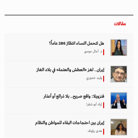
مقالات
هل تتحمل النساء انتظارَ 286 عاماً؟
د. آمال موسى
إيران.. لغز «العطش والعتمة» في بلاد الغاز
وليد خدوري
فنزويلا: واقع صريح.. بلا ذرائع أو أعذار
إياد أبو شقرا
إيران بين احتجاجات البقاء للمواطن والنظام
هدى رؤوف