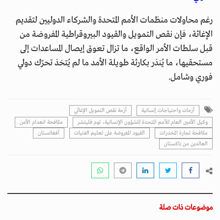
رغم محاولات منظمات الأمم المتحدة والشركاء الدوليين لتقديم
الإغاثة، فإن نقص التمويل والقيود البيروقراطية المفروضة من
قبل سلطات الأمر الواقع، ما تزال تعوق إيصال المساعدات إلى
مستحقيها، ما يُنذر بكارثة طويلة الأمد ما لم يُتخذ تحرّك دولي
فوري وشامل.
أزمات واحتياجات إنسانية
أزمة نقص التمويل الإغاثي
وكيل الأمين العام للأمم المتحدة للشؤون الإنسانية، توم فليتشر
مكافحة انعدام الأمن
مكافحة تجارة المخدرات
القيود المفروضة على تعليم الفتيات
أفغانستان
العائدين من باكستان
موضوعات ذات صلة