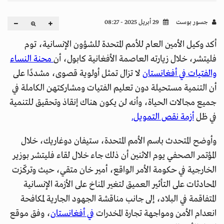
جسور بوست
29 أبريل 2025 - 08:27
أكد وكيل الأمين العام للأمم المتحدة للشؤون الإنسانية، توم
فليتشر، خلال زيارته العاصمة الأفغانية كابول، أن
محنة النساء
والفتيات في أفغانستان
لا تزال تمثل أولوية قصوى، مشددًا على
أن التنمية مستحيلة دون تعليم الفتيات ومشاركتهن الكاملة في
جميع مجالات الحياة، وأنه لن يكون هناك إنقاذ وتحقيق للتنمية
في ظل
أزمة نقص التمويل.
وأوضح المتحدث باسم الأمم المتحدة، ستيفان دوغاريك، خلال
المؤتمر الصحفي يوم الاثنين أن ذلك جاء خلال لقاء فليتشر بوزير
الخارجية في حكومة الأمر الواقع، أمير خان متقي، حيث وتركّزت
المحادثات على التأثير العميق لتغير المناخ على الأزمة الإنسانية
المتفاقمة في البلاد، إلى جانب مناقشة الجهود الجارية لمكافحة
انعدام الأمن ومواجهة تجارة المخدرات
في أفغانستان
، وفق موقع