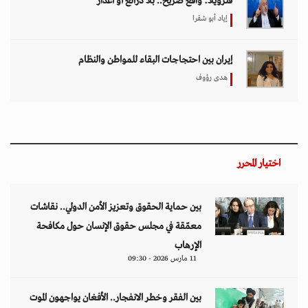
فنزويلا: واقع صريح.. بلا ذرائع أو أعذار
إياد أبو شقرا
إيران بين احتجاجات البقاء للمواطن والنظام
هدى رؤوف
اختيار المحرر
بين حماية الحقوق وتعزيز الأمن الدولي.. نقاشات
معمّقة في مجلس حقوق الإنسان حول مكافحة
الإرهاب
11 مارس 2026 - 09:30
بين الفقر وخطر الانفجار.. الأفغان يواجهون الموت