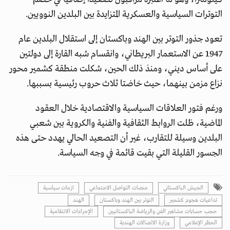
التوترات السياسية والعسكرية المتزايدة بين البلدين النوويين.
تعود جذور التوتر بين الهند وباكستان إلى استقلال البلدين عام
1947 عن الاستعمار البريطاني، وانقسام شبه القارة إلى دولتين
على أساس ديني، ومنذ ذلك الحين، شكلت منطقة كشمير محور
نزاع مزمن بينهما، حيث خاضتا ثلاث حروب رئيسية بسببها.
ورغم فتور العلاقات السياسية والاقتصادية خلال العقود
الماضية، ظلت الروابط الثقافية والفنية والكروية بين شعبي
البلدين وسيلة للتقارب، غير أن التصعيد الحالي يهدد حتى هذه
الجسور القليلة التي بقيت قائمة في وجه السياسة.
الجيش الباكستاني
منصات التواصل الاجتماعي
ازمات سياسية
تداعيات هجوم كشمير
التوتر بين الهند وباكستان
الهند
حجب حسابات مشاهير الفن والرياضة الباكستانيين
الإجراءات الانتقامية
الحظر الإعلامي
وزارة الاتصالات الهندية