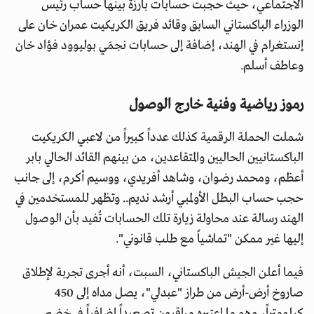
الاجتماعي، حيث حجبت حسابات بارزة بينها حساب رئيس
الوزراء الباكستاني السابق وقائد فريق الكريكيت عمران خان على
إنستغرام في الهند، إضافة إلى حسابات نجمَي بوليوود فؤاد خان
وعاطف أسلم.
رموز رياضية وفنية خارج الوصول
شملت الحملة الرقمية كذلك عدداً كبيراً من لاعبي الكريكيت
الباكستانيين الحاليين والمتقاعدين، من بينهم القائد الحالي بابر
أعظم، ومحمد رضوان، وشاهد أفريدي، ووسيم أكرم، إلى جانب
حجب حساب البطل الأولمبي أرشد نديم.. وتظهر للمستخدمين في
الهند رسالة عند محاولة زيارة تلك الحسابات تُفيد بأن الوصول
إليها غير ممكن "تماشياً مع طلب قانوني".
فيما أعلن الجيش الباكستاني، السبت، أنه أجرى تجربة لإطلاق
صاروخ أرض-أرض من طراز "عبدلي"، يصل مداه إلى 450
كيلومتراً، وهو ما اعتبره مراقبون تصعيداً إضافياً في خضم