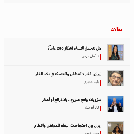
مقالات
هل تتحمل النساء انتظارَ 286 عاماً؟
د. آمال موسى
إيران.. لغز «العطش والعتمة» في بلاد الغاز
وليد خدوري
فنزويلا: واقع صريح.. بلا ذرائع أو أعذار
إياد أبو شقرا
إيران بين احتجاجات البقاء للمواطن والنظام
هدى رؤوف