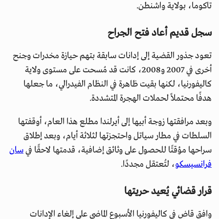
تاكوما، بولاية واشنطن.
سجل قديم أعاد فتح الجراح
تعود جذور القضية إلى إدانات سابقة بتهم حيازة مخدرات وجنح
أخرى في 2007 و2008، كانت قد مُسحت على مستوى ولاية
كاليفورنيا، لكنها بقيت ظاهرة في النظام الفيدرالي، ما جعلها
هدفًا محتملاً لحملات الهجرة المتشددة.
وبعد مرافقتها زوجة أبيها إلى أيرلندا مطلع هذا العام، أوقفتها
السلطات في مطار سياتل واحتجزتها لثلاثة أيام، وبعد إطلاق
سراحها مؤقتًا للحصول على وثائق إضافية، قدمتها لاحقًا في
سان
فرانسيسكو
، لتُعتقل مجددًا.
قرار قضائي يُعيد حريتها
وافق قاضٍ في كاليفورنيا الأسبوع الماضي على إلغاء الإدانات