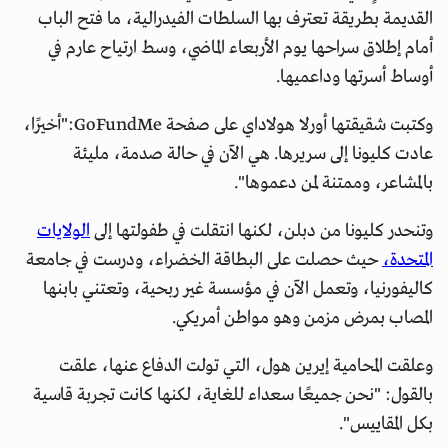
القديمة بطريقة تعترف بها السلطات الفيدرالية، ما فتح الباب
أمام إطلاق سراحها يوم الأربعاء الماضي، وسط ارتياح عارم في
أوساط أسرتها وداعميها.
وكتبت شقيقتها أورلا هولاداي على صفحة GoFundMe:"أخيرًا،
عادت كليونا إلى سريرها. هي الآن في حالة صدمة، مليئة
بالمشاعر، وممتنة لمن دعموها".
وتنحدر كليونا من دبلن، لكنها انتقلت في طفولتها إلى
الولايات
المتحدة،
حيث حصلت على البطاقة الخضراء، ودرست في جامعة
كاليفورنيا، وتعمل الآن في مؤسسة غير ربحية، وتعتني بابنها
المصاب بمرض مزمن وهو مواطن أمريكي.
وعلقت المحامية إيرين هول، التي تولت الدفاع عنها، علقت
بالقول: "نحن جميعًا سعداء للغاية، لكنها كانت تجربة قاسية
بكل المقاييس".