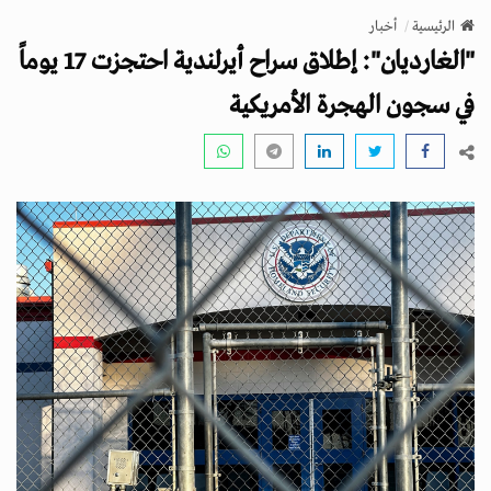
v
الرئيسية
أخبار
i
"الغارديان": إطلاق سراح أيرلندية احتجزت 17 يوماً
g
a
في سجون الهجرة الأمريكية
t
i
o
n