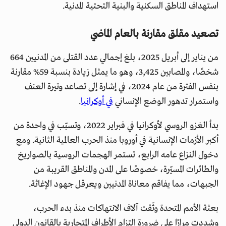
استهداف المناطق السكنية والبنية التحتية المدنية.
تصعيد مقلق مقارنة بالعام الماضي
من يناير إلى أبريل 2025، بلغ إجمالي عدد القتلى من المدنيين 664
شخصًا، والمصابين 3,425، وهو ما يمثل زيادة بنسبة 59% مقارنة
بنفس الفترة من عام 2024، في إشارة إلى تصاعد وتيرة العنف
واستمرار تدهور الوضع الإنساني
في أوكرانيا
.
بدأ الغزو الروسي لأوكرانيا في فبراير 2022، وتسبّب في واحدة من
أكبر الأزمات الإنسانية في أوروبا منذ الحرب العالمية الثانية. ومع
دخول النزاع عامه الرابع، تستمر الهجمات الروسية بالصواريخ
والطائرات المسيّرة، خصوصًا على المدن والمناطق القريبة من
الجبهات، مما يفاقم معاناة المدنيين ويعرقل جهود الإغاثة.
بعثة الأمم المتحدة وثّقت آلاف الانتهاكات منذ بدء الحرب،
وشددت مرارًا على ضرورة التزام الأطراف المتحاربة بالقانون الدولي