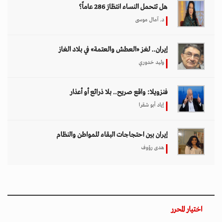
هل تتحمل النساء انتظارَ 286 عاماً؟
د. آمال موسى
إيران.. لغز «العطش والعتمة» في بلاد الغاز
وليد خدوري
فنزويلا: واقع صريح.. بلا ذرائع أو أعذار
إياد أبو شقرا
إيران بين احتجاجات البقاء للمواطن والنظام
هدى رؤوف
اختيار المحرر