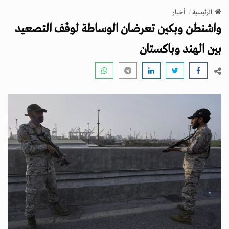
v
الرئيسية
أخبار
i
واشنطن وبكين تعرضان الوساطة لوقف التصعيد
g
a
بين الهند وباكستان
t
i
o
n