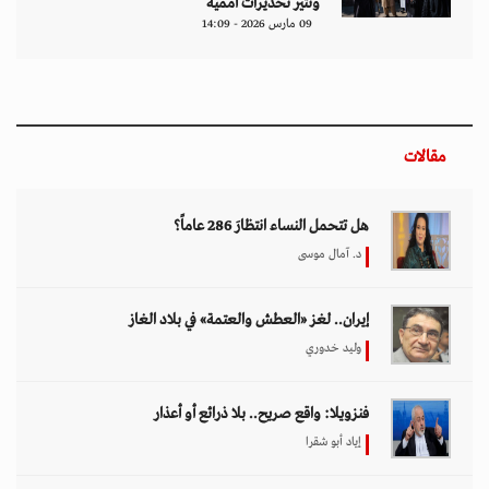
وتثير تحذيرات أممية
09 مارس 2026 - 14:09
مقالات
هل تتحمل النساء انتظارَ 286 عاماً؟
د. آمال موسى
إيران.. لغز «العطش والعتمة» في بلاد الغاز
وليد خدوري
فنزويلا: واقع صريح.. بلا ذرائع أو أعذار
إياد أبو شقرا