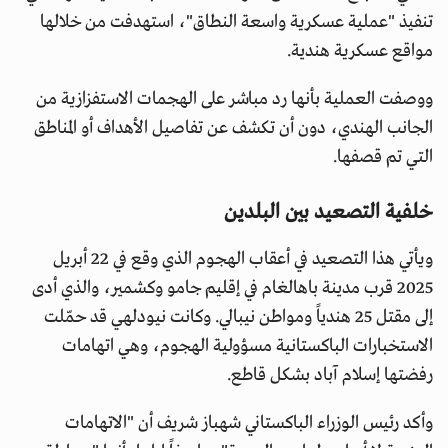
تنفيذ "عملية عسكرية واسعة النطاق"، استهدفت من خلالها
مواقع عسكرية هندية.
ووصفت العملية بأنها رد مباشر على الهجمات الاستفزازية من
الجانب الهندي، دون أن تكشف عن تفاصيل الأهداف أو المناطق
التي تم قصفها.
خلفية التصعيد بين البلدين
ويأتي هذا التصعيد في أعقاب الهجوم الذي وقع في 22 أبريل
2025 قرب مدينة باهالغام في إقليم جامو وكشمير، والذي أدى
إلى مقتل 25 هندياً ومواطن نيبالي. وكانت نيودلهي قد حمّلت
الاستخبارات الباكستانية مسؤولية الهجوم، وهي اتهامات
رفضتها إسلام آباد بشكل قاطع.
وأكد رئيس الوزراء الباكستاني شهباز شريف أن "الاتهامات