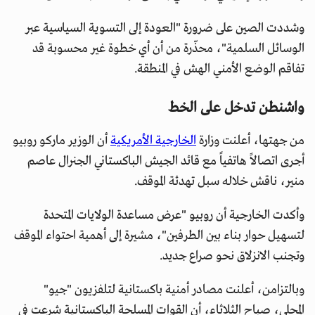
وشددت الصين على ضرورة "العودة إلى التسوية السياسية عبر
الوسائل السلمية"، محذّرة من أن أي خطوة غير محسوبة قد
تفاقم الوضع الأمني الهش في المنطقة.
واشنطن تدخل على الخط
من جهتها، أعلنت وزارة
الخارجية الأمريكية
أن الوزير ماركو روبيو
أجرى اتصالاً هاتفياً مع قائد الجيش الباكستاني الجنرال عاصم
منير، ناقش خلاله سبل تهدئة الموقف.
وأكدت الخارجية أن روبيو "عرض مساعدة الولايات المتحدة
لتسهيل حوار بناء بين الطرفين"، مشيرة إلى أهمية احتواء الموقف
وتجنب الانزلاق نحو صراع جديد.
وبالتزامن، أعلنت مصادر أمنية باكستانية لتلفزيون "جيو"
المحلي، صباح الثلاثاء، أن القوات المسلحة الباكستانية شرعت في