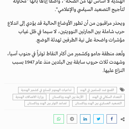
الهندية لا أساس لها من الصحة"، واصفاً إياها بأنها "محاولة
لتأجيج التصعيد السياسي والإعلامي".
ويحذر مراقبون من أن تطور الأوضاع الحالية قد يؤدي إلى اندلاع
حرب شاملة بين الجارتين النوويتين، لا سيما في ظل غياب
مؤشرات واضحة على نية الطرفين تهدئة الوضع.
وتُعد منطقة جامو وكشمير من أكثر النقاط توتراً في جنوب آسيا،
وشهدت ثلاث حروب سابقة بين البلدين منذ عام 1947 بسبب
النزاع عليها.
القمع ضد المسلمين في الهند
تداعيات الهجوم المسلح في كشمير الهندية
التعداد السكاني في الهند
الأزمة بين الهند وباكستان
وزارة الاتصالات الهندية
التصعيد العسكري بين الهند وباكستان
تصاعد التوتر بين الهند وباكستان