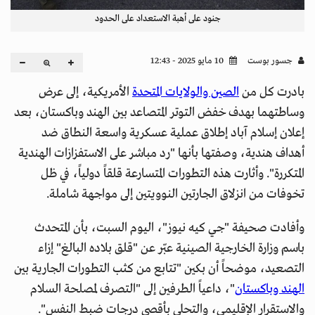
جنود على أهبة الاستعداد على الحدود
جسور بوست
10 مايو 2025 - 12:43
بادرت كل من
الصين والولايات المتحدة
الأمريكية، إلى عرض
وساطتهما بهدف خفض التوتر المتصاعد بين الهند وباكستان، بعد
إعلان إسلام آباد إطلاق عملية عسكرية واسعة النطاق ضد
أهداف هندية، وصفتها بأنها "رد مباشر على الاستفزازات الهندية
المتكررة". وأثارت هذه التطورات المتسارعة قلقاً دولياً، في ظل
تخوفات من انزلاق الجارتين النوويتين إلى مواجهة شاملة.
وأفادت صحيفة "جي كيه نيوز"، اليوم السبت، بأن المتحدث
باسم وزارة الخارجية الصينية عبّر عن "قلق بلاده البالغ" إزاء
التصعيد، موضحاً أن بكين "تتابع من كثب التطورات الجارية بين
الهند وباكستان
"، داعياً الطرفين إلى "التصرف لمصلحة السلام
والاستقرار الإقليمي، والتحلي بأقصى درجات ضبط النفس".