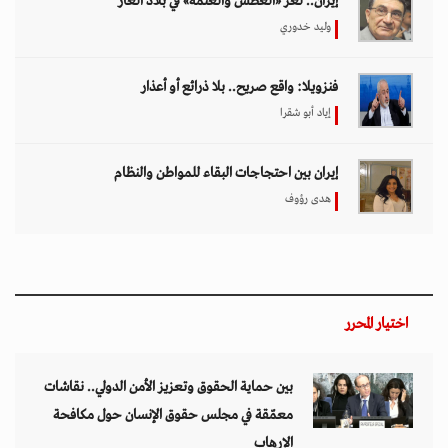
إيران.. لغز «العطش والعتمة» في بلاد الغاز
وليد خدوري
فنزويلا: واقع صريح.. بلا ذرائع أو أعذار
إياد أبو شقرا
إيران بين احتجاجات البقاء للمواطن والنظام
هدى رؤوف
اختيار المحرر
بين حماية الحقوق وتعزيز الأمن الدولي.. نقاشات
معمّقة في مجلس حقوق الإنسان حول مكافحة
الإرهاب