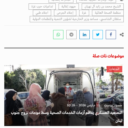
الشيخ محمد بن زايد آل نهيان
جهود إغاثية
تداعيات حرب غزة
منظمة الصحة العالمية
غزة
إجلاء الجرحى
اجلاء طبي
سلطان الشامسي، مساعد وزير الخارجية لشؤون التنمية والمنظمات الدولية
موضوعات ذات صلة
اتجاهات
جسور بوست
11 مارس 2026 - 10:26
التصعيد العسكري يفاقم أزمات الخدمات الصحية وسط موجات نزوح جنوب
لبنان