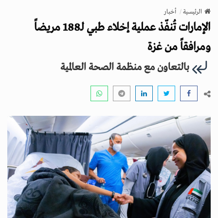
v
الرئيسية
أخبار
i
الإمارات تُنفّذ عملية إخلاء طبي لـ188 مريضاً
g
a
ومرافقاً من غزة
t
بالتعاون مع منظمة الصحة العالمية
i
o
n