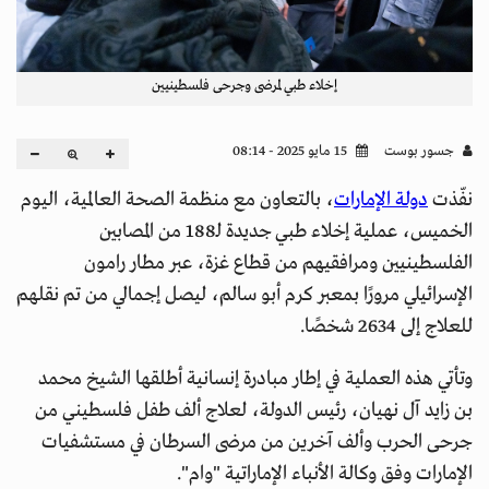
إخلاء طبي لمرضى وجرحى فلسطينيين
جسور بوست
15 مايو 2025 - 08:14
نفّذت
دولة الإمارات
، بالتعاون مع منظمة الصحة العالمية، اليوم
الخميس، عملية إخلاء طبي جديدة لـ188 من المصابين
الفلسطينيين ومرافقيهم من قطاع غزة، عبر مطار رامون
الإسرائيلي مرورًا بمعبر كرم أبو سالم، ليصل إجمالي من تم نقلهم
للعلاج إلى 2634 شخصًا.
وتأتي هذه العملية في إطار مبادرة إنسانية أطلقها الشيخ محمد
بن زايد آل نهيان، رئيس الدولة، لعلاج ألف طفل فلسطيني من
جرحى الحرب وألف آخرين من مرضى السرطان في مستشفيات
الإمارات وفق وكالة الأنباء الإماراتية "وام".