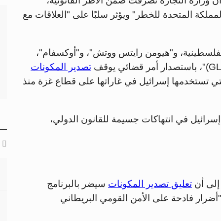
وزارة التجارة تصرّفت ضمن الأطر القانونية،
ملكة المتحدة للخطر" ويؤثر سلبًا على "العلاقات مع
لفلسطينية، و"هيومن رايتس ووتش"، و"أوكسفام"،
تصدير المكونات
ت "لوكهيد مارتن إف-35"، التي تستخدمها إسرائيل في غاراتها على قطاع غزة منذ
سرائيل في انتهاكات جسيمة للقانون الدولي،
إلى أن
تعليق تصدير المكونات
سيضر بالبرنامج
F-، وقد يترتب عليه "أضرار فادحة على الأمن القومي البريطاني