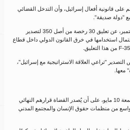
م على قانونية أفعال إسرائيل، وأن التدخل القضائي
ع "دولة صديقة".
وسبق أن أعلنت حكومة حزب العمال، في سبتمبر، عن تعليق 30 رخصة من أصل 350 لتصدير
مال استخدامها في خرق القانون الدولي داخل قطاع
لتصدير "تراعي العلاقة الاستراتيجية مع إسرائيل"،
 معها.
من المقرر أن تنتهي جلسات المحكمة يوم الجمعة 10 مايو، على أن يُصدر القضاة قرارهم النهائي
واسع من منظمات حقوق الإنسان والمجتمع المدني