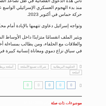
تأتي هذه الدعوى القضائية في ظل تصاعد الضغو
منذ بدء الهجوم العسكري الإسرائيلي الواسع 
حركة حماس في أكتوبر 2023.
وتواجه إسرائيل دعاوى تتهمها بالإبادة أمام مح
ويثير الملف انقسامًا متزايدًا داخل الأوساط ا
والعلاقات مع الحلفاء، ومن يطالب بمساءلة أخل
في سياق نزاع دموي ومعاناة إنسانية كبيرة في
الحكومة البريطانية
شركات تصنيع الأسلحة
أسلحة بريطا
أسلحة
جسور بوست
07 فبراير 2026 - 14:31
موضوعات ذات صلة