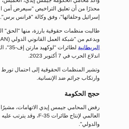
وأكد محامي الحكومة جيمس إيدي، الخميس، أن 
محذرًا من أن تعليق التراخيص "سيعرض أمن الم
إسرائيل وحلفائها"، وفق وكالة "فرانس برس".
طالبت منظمات حقوقية بارزة، منها "الحق" ا
وبدعم من "شبكة العمل القانوني الدولي (GLAN)"، باستصدار أمر قضائي يوقف
البريطانية
لطائرا
اندلاع الحرب في 7 أكتوبر 2023.
وتشير المنظمات الحقوقية إلى احتمال تورط إ
وارتكاب جرائم ضد الإنسانية.
حجج الحكومة
رفض المحامي جيمس إيدي الاتهامات، مشيرًا 
العالمي لإنتاج طائرات 35
والدولي".