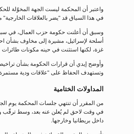
واعتبر أن المحكمة ليست الجهة المخوّلة للحك
في هذا السياق قد "يضر بالعلاقات الخارجية" م
أسلحة لإسرائيل، مشيرة إلى مخاوف بشأن احت
غزة، لكنها استثنت في حينه مكونات طائرات F-35 من هذا التعليق.
وأوضح إيدي أن قرارات الحكومة بشأن تراخيص ا
وتستهدف الحفاظ على "علاقات ودية مستمرة"
المداولات الختامية
في وقت لاحق لم يُعلن عنه بعد، وسط ترقّب 
داخل بريطانيا وخارجها.