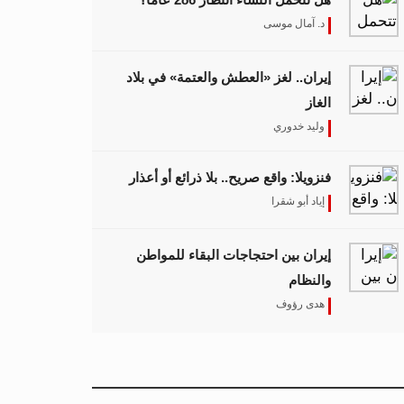
د. آمال موسى
إيران.. لغز «العطش والعتمة» في بلاد
الغاز
وليد خدوري
فنزويلا: واقع صريح.. بلا ذرائع أو أعذار
إياد أبو شقرا
إيران بين احتجاجات البقاء للمواطن
والنظام
هدى رؤوف