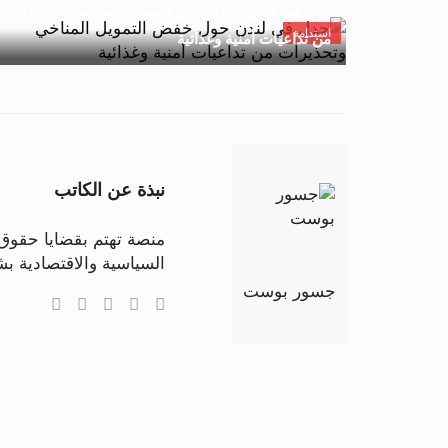
جدل في لندن حول خفض التمويل المناخي وتحذيرات
استدامة
من تداعيات أمنية وغذائية
نبذة عن الكاتب
منصة تهتم بقضايا حقوق ا
السياسية والاقتصادية 
جسور بوست