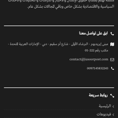
منصة تهتم بقضايا حقوق الإنسان والأخبار والدراسات والتحليلات والأحداث
السياسية والاقتصادية بشكل خاص وباقي المجالات بشكل عام.
ابق على تواصل معنا
مبنى إيريديوم - البرشاء الأولى - شارع أم سقيم - دبي - الإمارات العربية المتحدة -
مكتب رقم 222-01
contact@jusoorpost.com
0097145832243
روابط سريعة
الرئيسية
فيديوهات