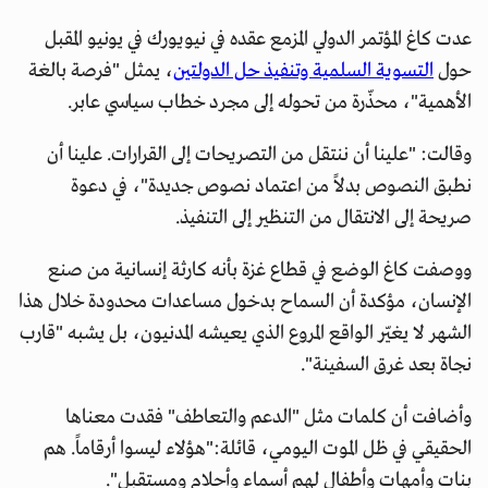
عدت كاغ المؤتمر الدولي المزمع عقده في نيويورك في يونيو المقبل
حول
التسوية السلمية وتنفيذ حل الدولتين
، يمثل "فرصة بالغة
الأهمية"، محذّرة من تحوله إلى مجرد خطاب سياسي عابر.
وقالت: "علينا أن ننتقل من التصريحات إلى القرارات. علينا أن
نطبق النصوص بدلاً من اعتماد نصوص جديدة"، في دعوة
صريحة إلى الانتقال من التنظير إلى التنفيذ.
ووصفت كاغ الوضع في قطاع غزة بأنه كارثة إنسانية من صنع
الإنسان، مؤكدة أن السماح بدخول مساعدات محدودة خلال هذا
الشهر لا يغيّر الواقع المروع الذي يعيشه المدنيون، بل يشبه "قارب
نجاة بعد غرق السفينة".
وأضافت أن كلمات مثل "الدعم والتعاطف" فقدت معناها
الحقيقي في ظل الموت اليومي، قائلة:"هؤلاء ليسوا أرقاماً. هم
بنات وأمهات وأطفال لهم أسماء وأحلام ومستقبل".