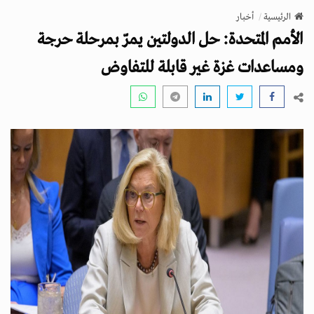
v
الرئيسية
أخبار
i
الأمم المتحدة: حل الدولتين يمرّ بمرحلة حرجة
g
a
ومساعدات غزة غير قابلة للتفاوض
t
i
o
n