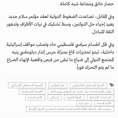
حصار خانق ومجاعة شبه كاملة.
وفي المقابل، تصاعدت الضغوط الدولية لعقد مؤتمر سلام جديد
يعيد إحياء حل الدولتين، وسط تشكيك في نيات الأطراف وتدهور
الثقة المتبادل.
وفي ظل انقسام سياسي فلسطيني حاد وتصلب مواقف إسرائيلية
داخلية، تبدو تحذيرات كاغ بمنزلة جرس إنذار دبلوماسي ينبه
المجتمع الدولي إلى ضياع ما تبقى من فرص واقعية لإنهاء الصراع
ما لم يتم التحرك فوراً.
الصراع الإسرائيلي الفلسطيني
حل الدولتين
التوسع الاستيطاني الإسرائيلي
مؤتمر الأمم المتحدة حول تنفيذ حل الدولتين يونيو 2025
القضية الفلسطينية
المساعدات الإنسانية
الضفة الغربية
إسرائيل
الأمم المتحدة
اﻷمم المتحدة
حرب غزة
سيغريد كاغ، المنسقة المؤقتة للأمم المتحدة لعملية السلام في الشرق الأوسط