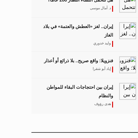
د. آمال موسى
إيران.. لغز «العطش والعتمة» في بلاد
الغاز
وليد خدوري
فنزويلا: واقع صريح.. بلا ذرائع أو أعذار
إياد أبو شقرا
إيران بين احتجاجات البقاء للمواطن
والنظام
هدى رؤوف