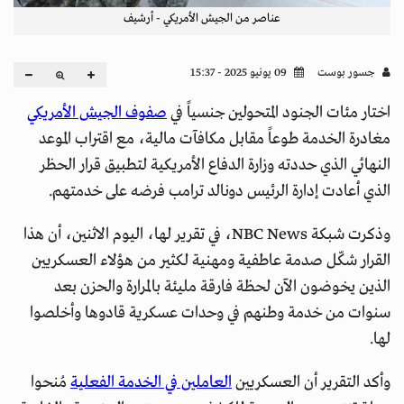
عناصر من الجيش الأمريكي - أرشيف
جسور بوست
09 يونيو 2025 - 15:37
اختار مئات الجنود المتحولين جنسياً في
صفوف الجيش الأمريكي
مغادرة الخدمة طوعاً مقابل مكافآت مالية، مع اقتراب الموعد
النهائي الذي حددته وزارة الدفاع الأمريكية لتطبيق قرار الحظر
الذي أعادت إدارة الرئيس دونالد ترامب فرضه على خدمتهم.
وذكرت شبكة NBC News، في تقرير لها، اليوم الاثنين، أن هذا
القرار شكّل صدمة عاطفية ومهنية لكثير من هؤلاء العسكريين
الذين يخوضون الآن لحظة فارقة مليئة بالمرارة والحزن بعد
سنوات من خدمة وطنهم في وحدات عسكرية قادوها وأخلصوا
لها.
وأكد التقرير أن العسكريين
العاملين في الخدمة الفعلية
مُنحوا