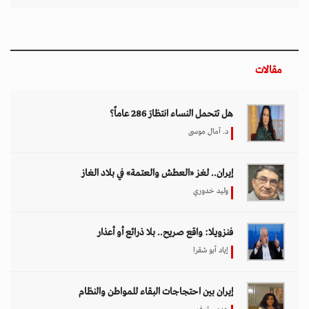
مقالات
هل تتحمل النساء انتظارَ 286 عاماً؟
د. آمال موسى
إيران.. لغز «العطش والعتمة» في بلاد الغاز
وليد خدوري
فنزويلا: واقع صريح.. بلا ذرائع أو أعذار
إياد أبو شقرا
إيران بين احتجاجات البقاء للمواطن والنظام