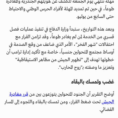
مهلة تنتهي يوم الجمعة للكشف عن هويتهم الجندرية والمغادرة
طوعاً، في حين تم تمديد المهلة لأفراد الحرس الوطني والاحتياط
حتى السابع من يوليو.
وبعد هذه التواريخ، ستبدأ وزارة الدفاع في تنفيذ عمليات فصل
قسري من الخدمة لمن لم يغادر طوعاً، وقد تزامن القرار مع
احتفالات "شهر الفخر"، الأمر الذي ضاعف من وقع الصدمة في
أوساط مجتمع المتحولين جنسياً، خاصة مع تأكيد إدارة ترامب أن
خطوتها تهدف إلى "تطهير الجيش من مظاهر الاستيقاظية"
وتعزيز ما وصفته بـ"روح المحارب".
غضب وتمسك بالبقاء
أوضح التقرير أن الجنود المتحولين يتوزعون بين من
قرر مغادرة
الجيش
تحت ضغط القرار، ومن تمسك بالبقاء واللجوء إلى المسار
القضائي.