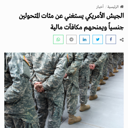
v
الرئيسية
أخبار
i
الجيش الأمريكي يستغني عن مئات المتحولين
g
a
جنسياً ويمنحهم مكافآت مالية
t
i
o
n