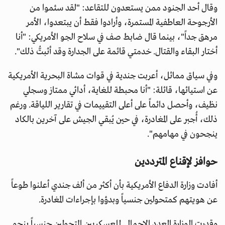
وقال أحد الجنود ممن يستعدون للتقاعد: "لقد سئموا من
الأرجوحة العاطفية المستمرة، وأرادوا فقط أن يبتعدوا، الأمر
مرهق جداً"، بينما قال ضابط صف في سلاح الجو الأمريكي: "أنا
أختار البقاء والقتال. خدمتي قائمة على الجدارة وقد أثبتُّ ذلك".
وفي سياق مماثل، أعربت جندية في قوات مشاة البحرية الأمريكية
عن استيائها، قائلة: "أنا محبطة للغاية، أدائي ممتاز وسجلي
نظيف، وأحصل دائماً على أعلى التقييمات في تقارير اللياقة. ورغم
ذلك، أُجبر على المغادرة، في حين يُبقي الجيش على آخرين بالكاد
ينجحون في مهامهم".
حوافز لإقناع المترددين
أفادت وزارة الدفاع الأمريكية بأن أكثر من ألف جندي أعلنوا طوعاً
عن هويتهم كمتحولين جنسياً وبدؤوا بإجراءات المغادرة.
وقدرت الوزارة العدد الإجمالي للعسكريين المتحولين جنسياً بنحو