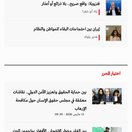
فنزويلا: واقع صريح.. بلا ذرائع أو أعذار
إياد أبو شقرا
إيران بين احتجاجات البقاء للمواطن والنظام
هدى رؤوف
اختيار المحرر
بين حماية الحقوق وتعزيز الأمن الدولي.. نقاشات
معمّقة في مجلس حقوق الإنسان حول مكافحة
الإرهاب
11 مارس 2026 - 09:30
بين الفقر وخطر الانفجار.. الأفغان يواجهون الموت