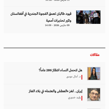
11 مارس 2026 - 10:26
قيود طالبان تعمق الفجوة الجندرية في أفغانستان
وتثير تحذيرات أممية
09 مارس 2026 - 14:09
مقالات
هل تتحمل النساء انتظارَ 286 عاماً؟
د. آمال موسى
إيران.. لغز «العطش والعتمة» في بلاد الغاز
وليد خدوري