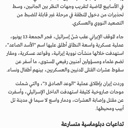
في الأسابيع الماضية لتقريب وجهات النظر بين الجانبين، وسط
تحذيرات من دخول المنطقة في مرحلة غير قابلة للضبط من
التصعيد النووي والعسكري.
جاء الموقف الإيراني عقب شنّ إسرائيل، فجر الجمعة 13 يونيو،
عملية عسكرية واسعة النطاق أطلق عليها اسم "الأسد الصاعد"،
استهدفت خلالها منشآت نووية إيرانية، وقواعد عسكرية، ومقار
تضم علماء ومسؤولين أمنيين رفيعي المستوى، ما أسفر عن
سقوط عشرات القتلى المدنيين والعسكريين، بينهم أطفال ونساء.
وردت إيران بإطلاق عملية "الوعد الصادق 3"، والتي شملت
موجات صاروخية كثيفة استهدفت الداخل الإسرائيلي، وأسفرت
عن مقتل وإصابة العشرات، ودمار واسع لا سيما في مدينة تل
أبيب ومحيطها.
تداعيات دبلوماسية متسارعة