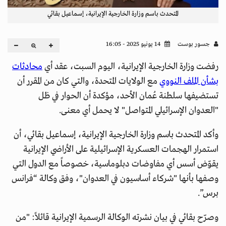
المتحدث باسم وزارة الخارجية الإيرانية، إسماعيل بقائي
جسور بوست
14 يونيو 2025 - 16:05
رفضت وزارة الخارجية الإيرانية، اليوم السبت، عقد أي
محادثات
بشأن الملف النووي
مع الولايات المتحدة، والتي كان من المقرر أن
تستضيفها سلطنة عُمان الأحد، مؤكدة أن الحوار في ظل
"العدوان الإسرائيلي المتواصل" لا يحمل أي معنى.
وأكد المتحدث باسم وزارة الخارجية الإيرانية، إسماعيل بقائي، أن
استمرار الهجمات العسكرية الإسرائيلية على الأراضي الإيرانية
يقوّض أسس أي مفاوضات دبلوماسية، خصوصاً مع الدول التي
وصفها بأنها "شركاء أساسيون في العدوان"، وفق وكالة “فرانس
برس”.
وصرّح بقائي في بيان نشرته الوكالة الرسمية الإيرانية قائلاً: "من