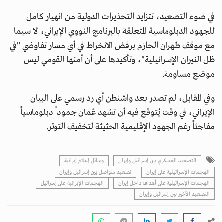
في ضوء التصعيد، تتزايد التحذيرات الدولية من انهيار كامل
للجهود الدبلوماسية المتعلقة بالبرنامج النووي الإيراني، لا سيما
مع موقف طهران الحازم برفض الانخراط في أي مسار تفاوضي "في
ظل النيران الإسرائيلية"، وتأكيدها على أن أمنها القومي ليس
موضع مساومة.
وفي المقابل، لم تصدر بعد واشنطن أي رد رسمي على البيان
الإيراني، في وقت يُتوقع فيه أن تشهد عُمان جموداً دبلوماسياً
مفاجئاً رغم الجهود الإقليمية الحثيثة لتخفيف التوتر.
التصعيد العسكري بين إسرائيل وإيران
وسائل إعلام إيرانية
الهجمات الإسرائيلية على إيران
تصعيد متواصل بين إسرائيل وإيران
الهجمات الإسرائيلية على أهداف داخل إيران
الهجمات الإيرانية على إسرائيل
التصعيد الأخير بين إسرائيل وإيران