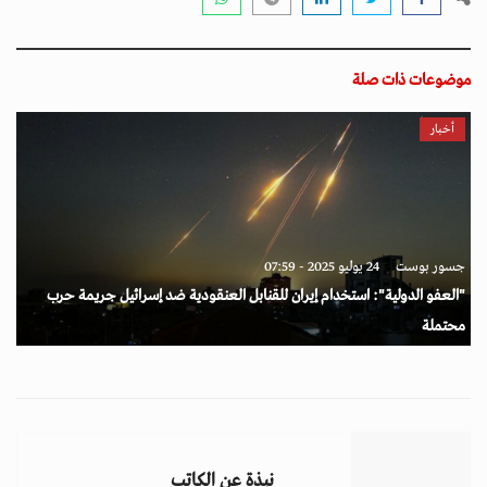
موضوعات ذات صلة
أخبار
جسور بوست
24 يوليو 2025 - 07:59
"العفو الدولية": استخدام إيران للقنابل العنقودية ضد إسرائيل جريمة حرب
محتملة
نبذة عن الكاتب