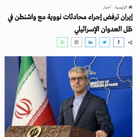
v
الرئيسية
أخبار
i
إيران ترفض إجراء محادثات نووية مع واشنطن في
g
a
ظل العدوان الإسرائيلي
t
i
o
n