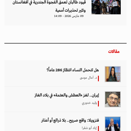
قيود طالبان تعمق الفجوة الجندرية في أفغانستان
وتثير تحذيرات أممية
09 مارس 2026 - 14:09
مقالات
هل تتحمل النساء انتظارَ 286 عاماً؟
د. آمال موسى
إيران.. لغز «العطش والعتمة» في بلاد الغاز
وليد خدوري
فنزويلا: واقع صريح.. بلا ذرائع أو أعذار
إياد أبو شقرا