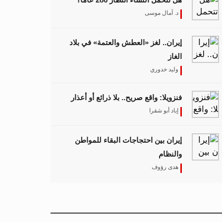
د. آمال موسى
إيران.. لغز «العطش والعتمة» في بلاد
الغاز
وليد خدوري
فنزويلا: واقع صريح.. بلا ذرائع أو أعذار
إياد أبو شقرا
إيران بين احتجاجات البقاء للمواطن
والنظام
هدى رؤوف