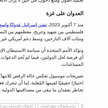
تجميد أصول ومنع دخول، في حين لا يزال الاتحا
العدوان على غزة
منذ 7 أكتوبر 2023،
تشن إسرائيل عدوانًا واس
ومئات آلاف النازحين، وسط دعم أمريكي غير
وتؤكد الأمم المتحدة أن سياسة الاستيطان الإسر
أي فرصة لحل الدولتين، فيما لم تُجدِ الدعوات 
المساعدات.
تصريحات موسيول تعكس حالة الرفض للانتهاك
اختبارًا حقيقيًا لقيمها المُعلنة، إما أن تتحرك ف
تخاطر بفقدان ما تبقى من مصداقيتها الدولية.
جرائم وانتهاكات حقوق الإنسان
الانتهاكات الإسرائيلية بحق ا