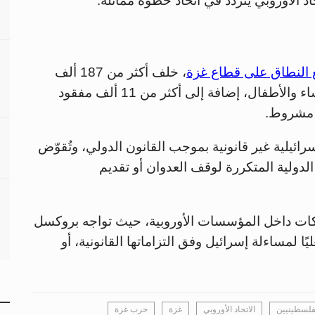
د الأوروبي يتردد في اتخاذ خطوة مماثلة.
ع النطاق على قطاع غزة
، خلف أكثر من 187 ألف
فلسطيني بين شهيد وجريح، معظمهم من النساء والأطفال، إضافة إلى أكثر من 11 ألف مفقود
 مشروط.
ائيلية غير قانونية بموجب القانون الدولي، وتُقوّض
الدولية المتكررة لوقف العدوان أو تقديم
ات داخل المؤسسات الأوروبية، حيث تواجه بروكسل
عليًا لمساءلة إسرائيل وفق التزاماتها القانونية، أو
لفلسطينيين
الاتحاد الأوروبي
غزة
حرب غزة