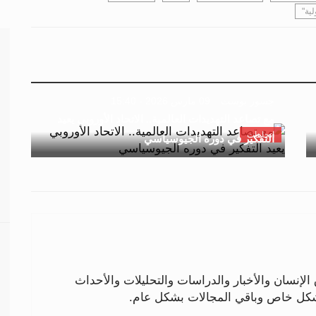
ية"
جسور بوست
09 مارس 2026 - 15:40
مع تصاعد التهديدات العالمية.. الاتحاد الأوروبي يعيد
اتجاهات
التفكير في دوره الجيوسياسي
لإنسان والأخبار والدراسات والتحليلات والأحداث
بشكل خاص وباقي المجالات بشكل عام.