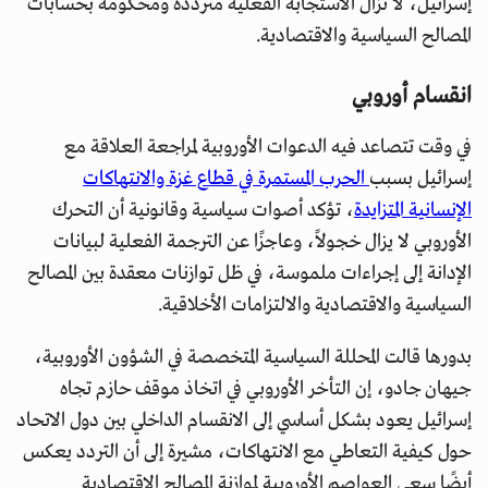
إسرائيل، لا تزال الاستجابة الفعلية مترددة ومحكومة بحسابات
المصالح السياسية والاقتصادية.
انقسام أوروبي
في وقت تتصاعد فيه الدعوات الأوروبية لمراجعة العلاقة مع
إسرائيل بسبب
الحرب المستمرة في قطاع غزة والانتهاكات
الإنسانية المتزايدة
، تؤكد أصوات سياسية وقانونية أن التحرك
الأوروبي لا يزال خجولاً، وعاجزًا عن الترجمة الفعلية لبيانات
الإدانة إلى إجراءات ملموسة، في ظل توازنات معقدة بين المصالح
السياسية والاقتصادية والالتزامات الأخلاقية.
بدورها قالت المحللة السياسية المتخصصة في الشؤون الأوروبية،
جيهان جادو، إن التأخر الأوروبي في اتخاذ موقف حازم تجاه
إسرائيل يعود بشكل أساسي إلى الانقسام الداخلي بين دول الاتحاد
حول كيفية التعاطي مع الانتهاكات، مشيرة إلى أن التردد يعكس
أيضًا سعي العواصم الأوروبية لموازنة المصالح الاقتصادية