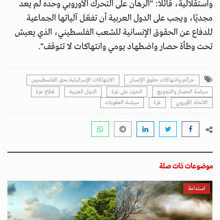
واستقلالية، قائلًا: "الرهان على التحرك الأوروبي وحده لم يعد
مجديًا، ويجب على الدول العربية أن تفعّل آلياتها الجماعية
للدفاع عن الحقوق الإنسانية للشعب الفلسطيني، الذي يعيش
تحت وطأة حصار واضطهاد يومي وانتهاكات لا تتوقف".
جرائم وانتهاكات حقوق الإنسان
الانتهاكات الإسرائيلية بحق الفلسطينيين
سياسة الحصار والتجويع
الحرب على غزة
الدول العربية
قطاع غزة
الاتحاد الأوروبي
غزة
سياسة العقوبات
موضوعات ذات صلة
استدامة