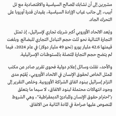
مشيرين إلى أن تشابك المصالح السياسية والاقتصادية مع تل
أبيب، إلى جانب غياب الإرادة السياسية، يقيدان قدرة أوروبا على
التحرك الجاد.
ويُعد الاتحاد الأوروبي أكبر شريك تجاري لإسرائيل، إذ تمثل
التجارة الثنائية نحو ثلث حجم التبادل التجاري للبضائع. وبلغت
قيمتها 42.6 مليار يورو (نحو 49 مليار دولار) في عام 2024، فيما
لم يتضح حجم التجارة المتصلة بالمستوطنات الإسرائيلية.
والأحد، نقلت وسائل إعلام دولية فحوى تقرير صادر عن مكتب
الممثل الخاص لحقوق الإنسان في الاتحاد الأوروبي، يُقيّم مدى
التزام إسرائيل ببنود اتفاق الشراكة الأوروبية. وخلص التقرير إلى
وجود انتهاكات محتملة لبنود الاتفاق، لا سيما ما يتعلق
بـ"احترام حقوق الإنسان والمبادئ الديمقراطية"، وهي الشروط
المنصوص عليها صراحة في المادة الثانية من الاتفاق.