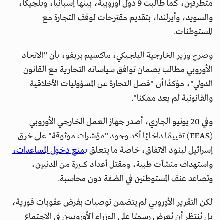
متطرفين، كما طالبت 9 دول أوروبية، بينها إسبانيا، وبلجيكا،
والسويد، وأيرلندا، بتقديم مقترحات لوقف التجارة مع
المستوطنات.
وصرح وزير الخارجية البلجيكي، ماكسيم بريفو، بأن "الاتحاد
الأوروبي مطالب بضمان توافق سياساته التجارية مع القانون
الدولي"، مؤكدًا أن "فصل التجارة عن المسؤوليات الأخلاقية
والقانونية لم يعد ممكنا".
وفي 20 يونيو الجاري، أصدر جهاز العمل الخارجي الأوروبي
(EEAS) تقييمًا داخليًا أكد وجود "مؤشرات موثوقة" على خرق
إسرائيل لبنود الاتفاق، خاصة ما يتعلق
بمنع دخول المساعدات،
واستهداف منشآت طبية، ومقتل أعداد كبيرة من المدنيين،
وتصاعد عنف المستوطنين في الضفة دون محاسبة.
لكن التقرير الأوروبي لم يتضمن توصيات بفرض عقوبات فورية،
بل يُنتظر أن يُعرض رسميًا على الوزراء الأوروبيين في الاجتماع