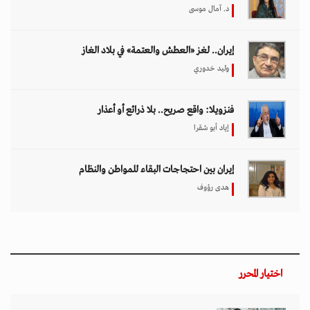
د. آمال موسى
إيران.. لغز «العطش والعتمة» في بلاد الغاز
وليد خدوري
فنزويلا: واقع صريح.. بلا ذرائع أو أعذار
إياد أبو شقرا
إيران بين احتجاجات البقاء للمواطن والنظام
هدى رؤوف
اختيار المحرر