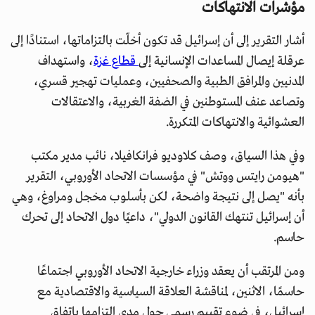
مؤشرات الانتهاكات
أشار التقرير إلى أن إسرائيل قد تكون أخلّت بالتزاماتها، استنادًا إلى
عرقلة إيصال المساعدات الإنسانية إلى
قطاع غزة
، واستهداف
المدنيين والمرافق الطبية والصحفيين، وعمليات تهجير قسري،
وتصاعد عنف المستوطنين في الضفة الغربية، والاعتقالات
العشوائية والانتهاكات المتكررة.
وفي هذا السياق، وصف كلاوديو فرانكافيلا، نائب مدير مكتب
"هيومن رايتس ووتش" في مؤسسات الاتحاد الأوروبي، التقرير
بأنه "يصل إلى نتيجة واضحة، لكن بأسلوب مخجل ومراوغ، وهي
أن إسرائيل تنتهك القانون الدولي"، داعيًا دول الاتحاد إلى تحرك
حاسم.
ومن المرتقب أن يعقد وزراء خارجية الاتحاد الأوروبي اجتماعًا
حاسمًا، الاثنين، لمناقشة العلاقة السياسية والاقتصادية مع
إسرائيل، في ضوء تقييم رسمي حول مدى التزامها باتفاق