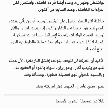
لواشنطن وطهران». وهذه أيضاً قراءة خاطئة، واستمرار لكل
القراءات الخاطئة، ومنذ السابع من أكتوبر.
خاطئة لأن البعض يعول على الرئيس ترمب، أو من يأتي بعده،
للجم نتنياهو، بينما آخر التقارير تقول إنه بعهد بايدن، والآن
ترمب، قدمت الولايات المتحدة لإسرائيل مساعدات عسكرية
بقيمة لا تقل عن 21.7 مليار دولار منذ عملية «الطوفان» الذي
ابتلع أصحابه.
الأكيد أن المعركة لن تتوقف بتوقف إطلاق النار بغزة، لأن هدف
نتنياهو وترمب أكبر، وهو إيران، سواء بالقوة أو العقوبات،
وبالنسبة للحوثي فهو تفصيلة صغيرة، ومسألة وقت.
نعم، مضى عامان، لكنهما دهر لم ينتهِ بعد.
نقلاً عن صحيفة الشرق الأوسط