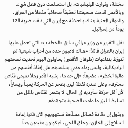
مختلة، وتوارت الميليشيات، بل استسلمت دون فعل شيء.
وبالأمس قدمت صحيفتنا تحقيقاً صحافياً مذهلاً من العراق،
والدوائر المعنية هناك بالعلاقة مع إيران التي تلقت ضربة الـ12
يوماً من إسرائيل.
نقل التقرير عن وزير عراقي سابق «الخطة ب» التي تعمل عليها
إيران بالعراق قائلاً: «هناك لاعبون جدد من أحزاب شيعية لم
تتورّط بتداعيات (طوفان الأقصى) يحاولون اليوم تحديث نسختهم
الراديكالية، ولبس رداء مدني يساعدهم على إنقاذ أنفسهم من
دائرة الخطر»، مضيفاً: «إلى حد ما، يشبه الأمر رجلاً بمرمى قنّاص
محترف، وعلى صدره نقطة ليزر. يعجز عن الحركة يميناً ويساراً،
لأن أقل حركة ستُرديه في الحال. لا يشعر القنّاص بالملل من
تسليط الليزر ما دامت الضحية متجمّدة».
ويقول إن «قادة فصائل مسلّحة تستهويهم الآن فكرة إعادة
السلاح إلى المخازن، وحلق اللحى، فيكونون مفيدين جداً