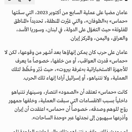
عامان مضيا على عملية السابع من أكتوبر 2023، التي سمَّتها
«حماس» بـ«الطوفان»، والتي غيَّرت المنطقة، تحديداً «المناطق
المفلوتة» حيث التغوّل على الدولة، في لبنان، وسوريا الأسد،
والعراق، واليمن، والمركز إيران.
عامان على حرب كان يمكن إنهاؤها بعد أشهر من وقوعها، لكن لا
«حماس» قدرت العواقب، أو من خلفها، خصوصاً ما يعرف
للأجهزة الاستخباراتية بـ«غرفة بيروت»، حيث دُبّر وخُطّط لتلك
العملية، ولا نتنياهو، أو إسرائيل أرادا إنهاء تلك الحرب.
كانت «حماس» تعتقد أن «الصمود» انتصار، وسينهار نتنياهو
داخلياً بسبب الانقسامات التي سبقت العملية، وخلفها جمهور
روّج للوهم وصدقه، خصوصاً أن «حماس» اعتقدت أن إيران
وأذرعها سيهبون إلى نجدتها عبر «وحدة الساحات».