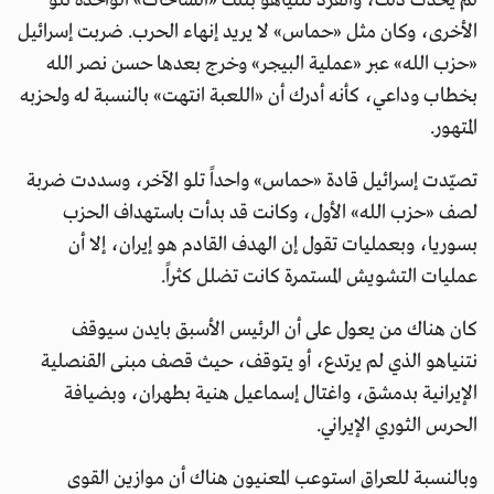
لم يحدث ذلك، وانفرد نتنياهو بتلك «الساحات» الواحدة تلو
الأخرى، وكان مثل «حماس» لا يريد إنهاء الحرب. ضربت إسرائيل
«حزب الله» عبر «عملية البيجر» وخرج بعدها حسن نصر الله
بخطاب وداعي، كأنه أدرك أن «اللعبة انتهت» بالنسبة له ولحزبه
المتهور.
تصيّدت إسرائيل قادة «حماس» واحداً تلو الآخر، وسددت ضربة
لصف «حزب الله» الأول، وكانت قد بدأت باستهداف الحزب
بسوريا، وبعمليات تقول إن الهدف القادم هو إيران، إلا أن
عمليات التشويش المستمرة كانت تضلل كثراً.
كان هناك من يعول على أن الرئيس الأسبق بايدن سيوقف
نتنياهو الذي لم يرتدع، أو يتوقف، حيث قصف مبنى القنصلية
الإيرانية بدمشق، واغتال إسماعيل هنية بطهران، وبضيافة
الحرس الثوري الإيراني.
وبالنسبة للعراق استوعب المعنيون هناك أن موازين القوى